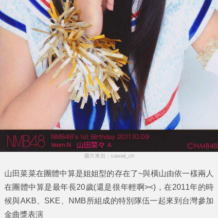
圖片來自：cawaii_ch
山田菜菜
在團體中算是姐姐型的存在了~與橫山由依一樣兩人
在團體中算是最年長20歲(還是很年輕啊><)，在2011年的時
候與AKB、SKE、NMB所組成的特別隊伍一起來到台灣參加
金曲獎表演