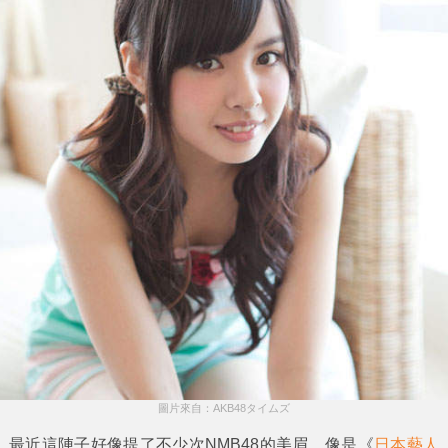
圖片來自：AKB48タイムズ
最近這陣子好像提了不少次
NMB48
的美眉，像是《
日本藝人