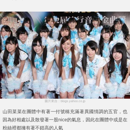
圖片來自：blogs.yahoo.co.jp
山田菜菜
在團體中有著一付號稱充滿著異國情調的五官，也
因為好相處以及散發著一股nice的氣息，因此在團體中或是在
粉絲裡都擁有著不錯高的人氣