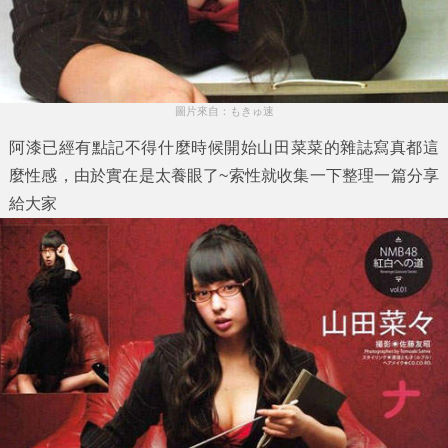
圖片來自：もきゅ速
阿漆已經有點記不得什麼時候開始山田菜菜的雜誌寫真都這
麼性感，由於實在是太養眼了~索性就收集一下整理一篇分享
給大家