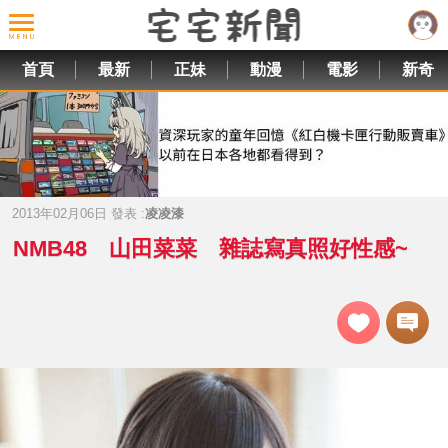
首頁
最新
正妹
動漫
電影
新奇
2013年02月06日 發表 :
凌凌漆
NMB48 山田菜菜 雜誌寫真照好性感~