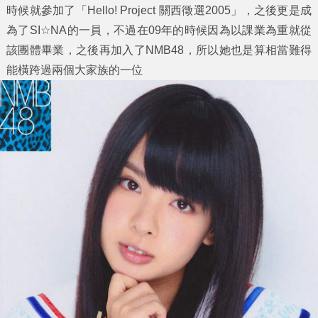
時候就參加了「Hello! Project 關西徵選2005」，之後更是成
為了SI☆NA的一員，不過在09年的時候因為以課業為重就從
該團體畢業，之後再加入了NMB48，所以她也是算相當難得
能橫跨過兩個大家族的一位