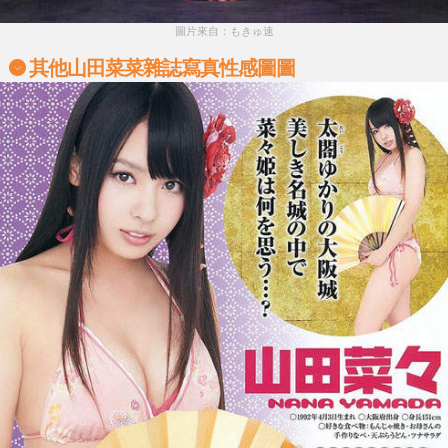
圖片來自：もきゅ速
其他山田菜菜雜誌寫真性感圖圖