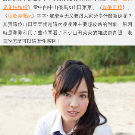
兄弟姊妹檔
》當中的中山優馬&
山田菜菜
、《
與儀凱拉
》、
《
渡邊美優紀
》等等~那麼今天又要跟大家分享什麼新妹呢？
其實這位山田菜菜就是這次凌凌漆主要想攻略的對象，原因
就是剛剛利用了些時間看了不少
山田菜菜
的
雜誌寫真照
，老
實說怎麼可以這麼性感啊！