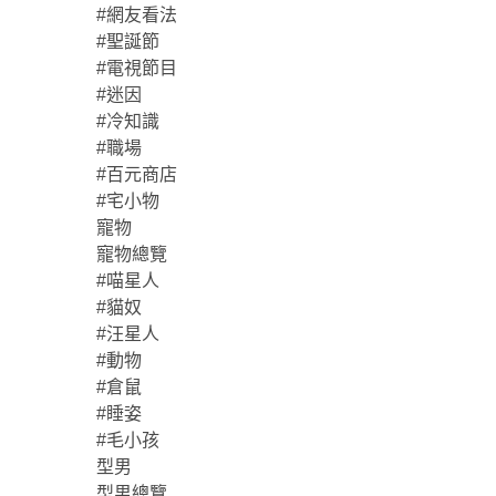
#網友看法
#聖誕節
#電視節目
#迷因
#冷知識
#職場
#百元商店
#宅小物
寵物
寵物總覽
#喵星人
#貓奴
#汪星人
#動物
#倉鼠
#睡姿
#毛小孩
型男
型男總覽