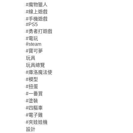
#魔物獵人
#線上遊戲
#手機遊戲
#PS5
#勇者打遊戲
#電玩
#steam
#寶可夢
玩具
玩具總覽
#庫洛魔法使
#模型
#扭蛋
#一番賞
#塗裝
#四驅車
#電子雞
#夾娃娃機
設計