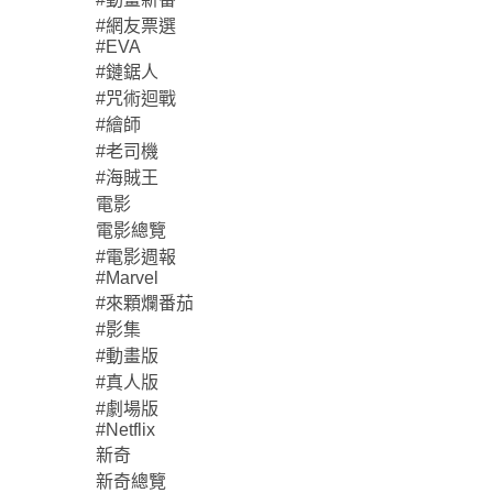
#網友票選
#EVA
#鏈鋸人
#咒術迴戰
#繪師
#老司機
#海賊王
電影
電影總覽
#電影週報
#Marvel
#來顆爛番茄
#影集
#動畫版
#真人版
#劇場版
#Netflix
新奇
新奇總覽