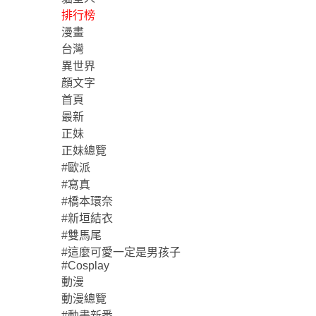
排行榜
漫畫
台灣
異世界
顏文字
首頁
最新
正妹
正妹總覽
#歐派
#寫真
#橋本環奈
#新垣結衣
#雙馬尾
#這麼可愛一定是男孩子
#Cosplay
動漫
動漫總覽
#動畫新番