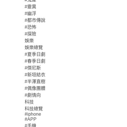
#靈異
#幽浮
#都市傳說
#恐怖
#探險
娛樂
娛樂總覽
#夏季日劇
#春季日劇
#傑尼斯
#新垣結衣
#半澤直樹
#偶像團體
#劇情向
科技
科技總覽
#iphone
#APP
#手機