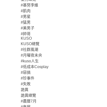
#基努李維
#肌肉
#男星
#猛男
#美男子
#帥哥
KUSO
KUSO總覽
#社群風潮
#月曜夜未央
#kuso人生
#低成本Cosplay
#惡搞
#珍事件
#失敗
詭異
詭異總覽
#農曆7月
#鬼屋