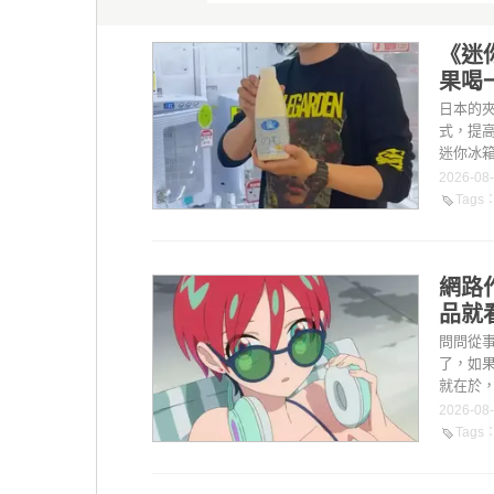
《迷
果喝
日本的
式，提
迷你冰箱
2026-08
Tags
網路
品就
問問從
了，如
就在於，
2026-08
Tags