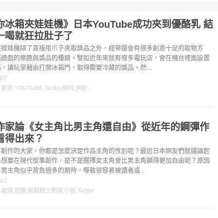
你冰箱夾娃娃機》日本YouTube成功夾到優酪乳 結
一喝就狂拉肚子了
夾娃娃機除了直接用爪子夾取獎品之外，經常還會有很多創意十足的取物方
高遊戲的樂趣與獎品的種類。譬如近年來就有很多電玩店，會在機台裡面設置
，讓玩家藉由打開冰箱門，取得需要冷藏的獎品。然...
-07
：
新奇
,
YOUTUBE
,
Twitter
,
推特
,
夾娃娃機
作家論《女主角比男主角還自由》從近年的鋼彈作
看得出來？
事創作的大家，你都是怎麼決定作品主角的性別呢？最近日本網友們就議論起
果想要在現代從事創作，是不是選擇女主角會比男主角顯得更加自由呢？原因
男主角似乎背負過多的期待，導致很容易被讀者或...
-07
：
動漫
,
鋼彈
,
機動戰士鋼彈
,
小說
,
Twitter