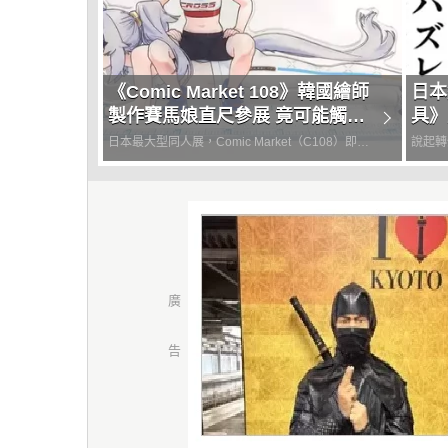
《Comic Market 108》韓國繪師
日本
製作賽馬娘直尺參展 竟可能觸犯
具》
意外的法律？
超詐
日本最大型同人展，Comic Market（C108）即將
說起轉
在下週登場，預計參展的創作者們都在為作品做最
付了錢
後的收尾，並且積極打廣告了。其中有一位名叫
把這種
「sarcophage」的韓國繪師，原本打算帶著人氣
要的也
手機...
在。然