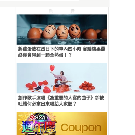
廣告
將雞蛋放在烈日下的車內四小時 實驗結果最
終你會得到一顆全熟蛋！？
創作歌手演唱《為重要的人寫的曲子》卻被
吐槽何必拿出來唱給大家聽？