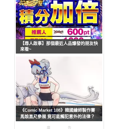
【尋人啟事】那個最近人品爆發的朋友快
來看~
《Comic Market 108》韓國繪師製作賽
馬娘直尺參展 竟可能觸犯意外的法律？
廣告