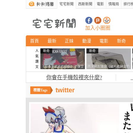
宅宅新聞
西斯新聞
電影
情報局
排行
加入小圈圈
首頁
最新
正妹
動漫
電影
新奇
人
新奇
新奇
氣
讚
《日本軍武迷的煩惱》子彈空
資深網友議論《磁片收納盒的
文
盒在日本超級貴 美國網友直
鎖有什麼用》想偷的話整盒拿
你會在手機殼裡夾什麼?
接一大箱寄給他了
走不就好了嗎？
twitter