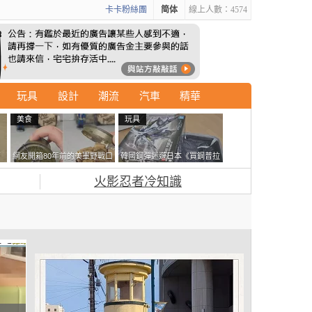
卡卡粉絲團
简体
線上人數：4574
玩具
設計
潮流
汽車
精華
美食
玩具
石
網友開箱80年前的美軍野戰口
韓國鋼彈迷遊日本《買鋼普拉
書
糧 罐頭本身保存良好，但裡
塞不進行李箱》網友們集思廣
火影忍者冷知識
面的味道...
益提供解方了……