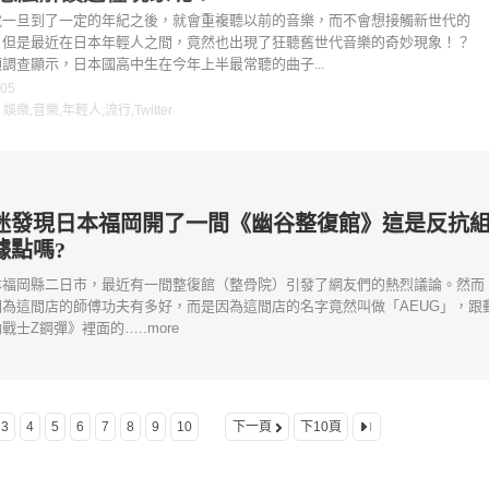
說一旦到了一定的年紀之後，就會重複聽以前的音樂，而不會想接觸新世代的
。但是最近在日本年輕人之間，竟然也出現了狂聽舊世代音樂的奇妙現象！？
調查顯示，日本國高中生在今年上半最常聽的曲子...
-05
：
娛樂
,
音樂
,
年輕人
,
流行
,
Twitter
迷發現日本福岡開了一間《幽谷整復館》這是反抗
據點嗎?
本福岡縣二日市，最近有一間整復館（整骨院）引發了網友們的熱烈議論。然而
因為這間店的師傅功夫有多好，而是因為這間店的名字竟然叫做「AEUG」，跟
戰士Z鋼彈》裡面的…..more
3
4
5
6
7
8
9
10
下一頁
下10頁