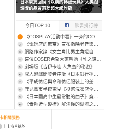
日本網友回憶《以前的轉蛋玩具》大獎跟
爛獎的品質落差超大超詐騙
今日TOP 10
臉書排行榜
《COSPLAY活動中暑》一旁的COSER見狀幫忙叫救護車 卻被工作人員嫌棄了
1
《電玩店的無奈》宣布撤除老音樂遊戲機台 平常沒人玩這時候卻又高喊不要撤
2
網路作家論《女主角比男主角還自由》從近年的鋼彈作品就看得出來？
3
這位COSER希望大家叫她《乳之鍊金術師》自認調整乳量的努力不輸任何人
4
劇場版《吉伊卡哇 人魚島的秘密》海妖賽蓮(23公分)+島二郎(15公分)重磅軟膠模型發售
5
成人遊戲開發者控訴《日本銀行拒收Steam銷售額》更慘的是稅金還要照樣繳
6
《平成情侶與令和情侶服裝上的差異》感覺以前年輕人比較趴，現在走的是寬鬆路線
7
鹿兒島市半夜驚見《投幣洗衣店全裸男子》一絲不掛的原因竟然是「想發洩一下壓力」？
8
《日本國高中生最常聽的曲子》竟然是26年前的色情塗鴉 該怎麼解讀這種現象呢？
9
《素麵造型髮梳》解決你的瀏海之亂 怕被人誤會一直撥頭髮就靠這招掩蓋過去吧(笑)
10
卡相關服務
卡卡洛普總舵