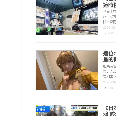
這時
世界上
店，就
除。然而
2026-08
Tags
這位
量的
如果有個
算是人設
為相當不
2026-08
Tags
《日
鴉 