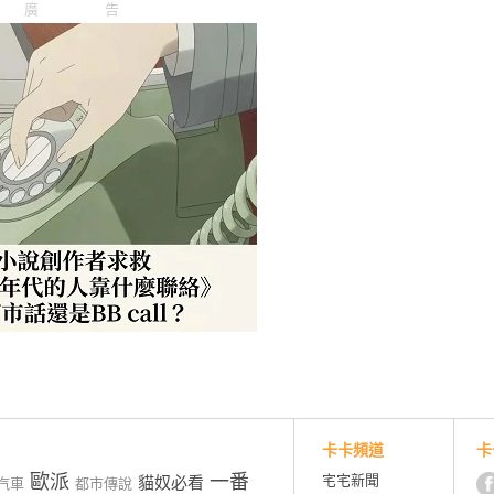
廣告
卡卡頻道
卡
歐派
一番
宅宅新聞
貓奴必看
汽車
都市傳說