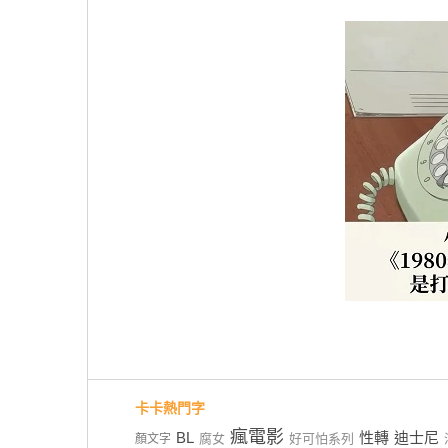
卡卡熱門字
瘋電影
BL
性轉
迪士尼
腐女
好可怕系列
顏文字