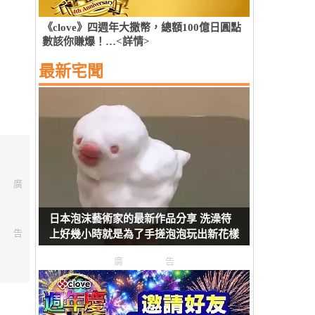
《clove》四週年大撒幣，總額100億日圓點
數該你賺爆！…<詳情>
最新宅聞
廣
日本泡沫藝術家的最新作品分享 洗澡待
告
上好幾小時就是為了手搓泡泡玩出新花樣
廣告