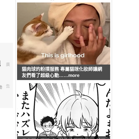
組
廣
貓肉球的粉撲服務 專屬貓咪化妝師讓網
友們看了超級心動……more
告
動