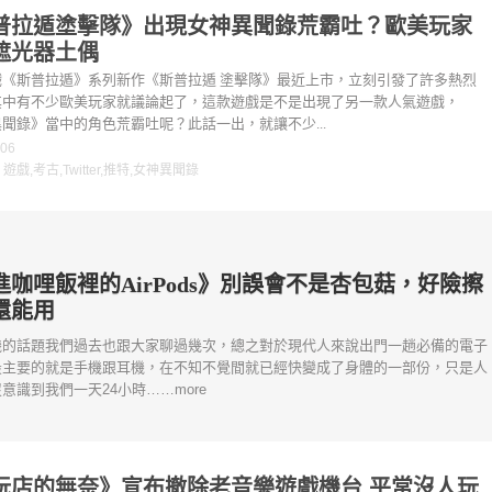
普拉遁塗擊隊》出現女神異聞錄荒霸吐？歐美玩家
遮光器土偶
戲《斯普拉遁》系列新作《斯普拉遁 塗擊隊》最近上市，立刻引發了許多熱烈
其中有不少歐美玩家就議論起了，這款遊戲是不是出現了另一款人氣遊戲，
聞錄》當中的角色荒霸吐呢？此話一出，就讓不少...
-06
：
遊戲
,
考古
,
Twitter
,
推特
,
女神異聞錄
進咖哩飯裡的AirPods》別誤會不是杏包菇，好險擦
還能用
機的話題我們過去也跟大家聊過幾次，總之對於現代人來說出門一趟必備的電子
最主要的就是手機跟耳機，在不知不覺間就已經快變成了身體的一部份，只是人
意識到我們一天24小時……more
玩店的無奈》宣布撤除老音樂遊戲機台 平常沒人玩