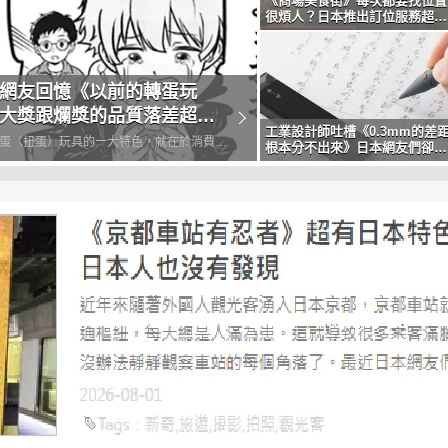
《商場美食街》每次都要找位置
很煩人？日本推出訂位服務超方
便
網友回憶《以前的轉蛋玩
大獎跟爛獎的品質落差超大
工業設計師吐槽《0.3mm的差
騙
蛋（扭蛋）玩具的一大特色，就在於消費者
根本分不出來》日本網友們卻都
說自己能夠察覺到
之後，轉出來的商品會是隨機的。很多人會
無法預測性視為期待感，即使轉到不是最想
覺得很好玩，而這也是轉蛋最大的魅力所
而最近日本網友們就議...