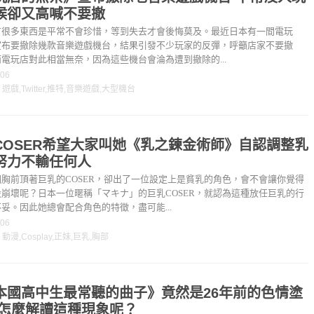
候卻又高喊不要撤
有很多東西是平常不會珍惜，等到失去才會後悔莫及。最近日本有一間電玩
宣布要撤除幾款音樂遊戲機台，結果引發不少玩家的反彈，呼籲店家不要撤
電玩店對此相當無奈，因為這些機台會淪為遭到撤除的...
-06
：
遊戲
,
Twitter
,
推特
,
音樂遊戲
,
大型機台
COSER希望大家叫她《乳之鍊金術師》自認調整乳
努力不輸任何人
胸前頂著巨乳的COSER，卻出了一位設定上是貧乳的角色，會不會讓你覺得
崩壞呢？日本一位暱稱「マキナ」的巨乳COSER，就認為這種放任巨乳的行
妥。因此她總會配合角色的特徵，盡可能...
-06
：
動漫
,
Cosplay
,
正妹
,
巨乳
,
胸部
本國高中生最常聽的曲子》竟然是26年前的色情塗
該怎麼解讀這種現象呢？