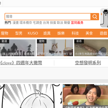
榜
熱門:
漫畫
環本橋奈
宅調查
台灣
扭蛋
歐派
聲優
富岡義勇
寵物
型男
KUSO
詭異
娛樂
科技
美食
遊戲
動漫
寵物
新奇
《獵人的揍敵客家》動畫出現
當貓咪遇到了《海豹抱枕》結
小2男生用路邊撿的木棍與
的這個剪影是誰？你是不是忘
果玩了10天後，海豹一整個走
頭做成了《石斧》馬麻打開
《clove》四週年大撒幣
空想發明系列
記還有這號人物了
鐘笑翻網友
包嚇一跳怎麼會有這種東
西！？