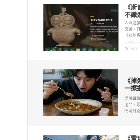
《斯
不識
人氣遊
反響。
《女神異
2026-08
Tags
《掉
一擦
話說耳
用品，
們可能沒
《電