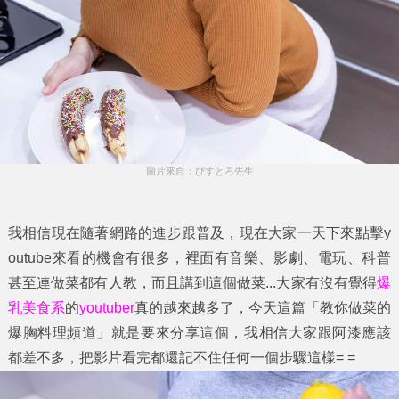
圖片來自：びすとろ先生
我相信現在隨著網路的進步跟普及，現在大家一天下來點擊y
outube來看的機會有很多，裡面有音樂、影劇、電玩、科普
甚至連做菜都有人教，而且講到這個做菜...大家有沒有覺得
爆
乳美食系
的
youtuber
真的越來越多了，今天這篇「
教你做菜的
爆胸料理頻道
」就是要來分享這個，我相信大家跟阿漆應該
都差不多，把影片看完都還記不住任何一個步驟這樣= =