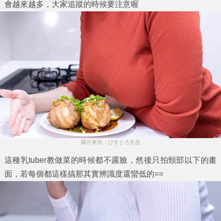
會越來越多，大家追蹤的時候要注意喔
圖片來自：びすとろ先生
這種乳tuber教做菜的時候都不露臉，然後只拍頸部以下的畫
面，若每個都這樣搞那其實辨識度還蠻低的==