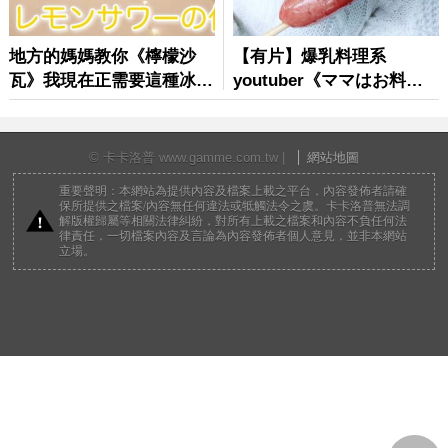
© 卡卡洛普 www.gamme.com.tw |
網站地圖
重要聲明：本網站為提供內容及檔案上載之平台，內容發佈者請確
保所提供之檔案/內容無任何違法或牴觸法令之虞。卡卡洛普無法調
解版權歸屬等相關法律糾紛，對所有上載之檔案和內容不負任何法
律責任，一切檔案內容及言論為內容發佈者個人意見，並非本網站
立場。