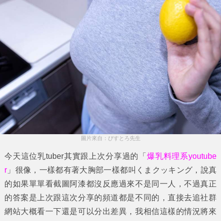
圖片來自：びすとろ先生
今天這位乳tuber其實跟上次分享過的「
爆乳料理系youtube
r
」很像，一樣都有著大胸部一樣都叫くまクッキング，說真
的如果單單看截圖阿漆都沒反應過來不是同一人，不過真正
的答案是上次跟這次分享的頻道都是不同的，直接去追社群
網站大概看一下還是可以分出差異，我相信這樣的情況將來