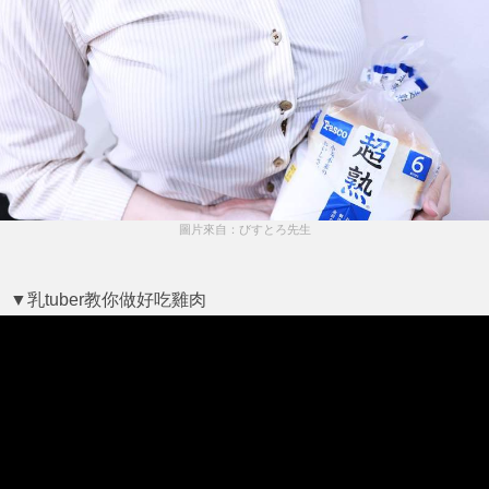
圖片來自：びすとろ先生
▼乳tuber教你做好吃雞肉