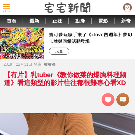
首頁
最新
正妹
動漫
電影
新奇
2019年12月31日 發表 :
凌凌漆
【有片】乳tuber《教你做菜的爆胸料理頻
道》看這類型的影片往往都很難專心看XD