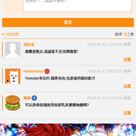
留言
3則回應
順序:
新
│
舊
張欲為
2024-06-25 13:03:55
檢舉
感覺是熟女,這誠意不足沒辨識度!
回覆
hokkienboy
2020-05-17 18:52:57
檢舉
Youtube有位叫 蘋果包包 也是做同樣的影片
回覆
楊德
2019-12-31 14:53:26
檢舉
可以弄得很濕後用你那乳來磨擦物體嗎?
回覆