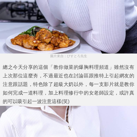
圖片來自：びすとろ先生
總之今天分享的這個「教你做菜的爆胸料理頻道」雖然沒有
上次那位這麼夯，不過最近也在討論區跟推特上引起網友的
注意跟話題，特色除了超級大奶以外，每一支影片就是教你
如何完成一道料理，加上料理修行中的女老師設定，或許真
的可以吸引起一波注意這樣(笑)