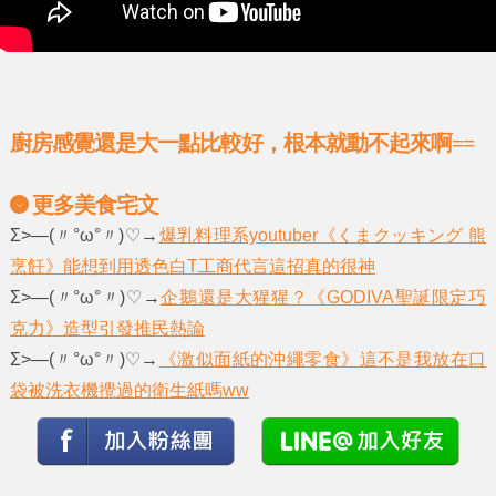
廚房感覺還是大一點比較好，根本就動不起來啊==
更多美食宅文
Σ>―(〃°ω°〃)♡→
爆乳料理系youtuber《くまクッキング 熊
烹飪》能想到用透色白T工商代言這招真的很神
Σ>―(〃°ω°〃)♡→
企鵝還是大猩猩？《GODIVA聖誕限定巧
克力》造型引發推民熱論
Σ>―(〃°ω°〃)♡→
《激似面紙的沖繩零食》這不是我放在口
袋被洗衣機攪過的衛生紙嗎ww