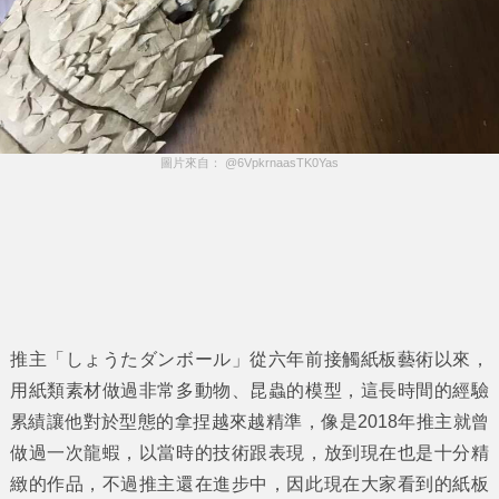
圖片來自： @6VpkrnaasTK0Yas
推主「しょうたダンボール」從六年前接觸紙板藝術以來，
用紙類素材做過非常多動物、昆蟲的模型，這長時間的經驗
累績讓他對於型態的拿捏越來越精準，像是2018年推主就曾
做過一次龍蝦，以當時的技術跟表現，放到現在也是十分精
緻的作品，不過推主還在進步中，因此現在大家看到的紙板