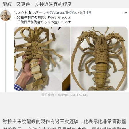
龍蝦，又更進一步接近逼真的程度
圖片來自： @6VpkrnaasTK0Yas
對推主來說龍蝦的製作有過三次經驗，他表示他非常喜歡龍