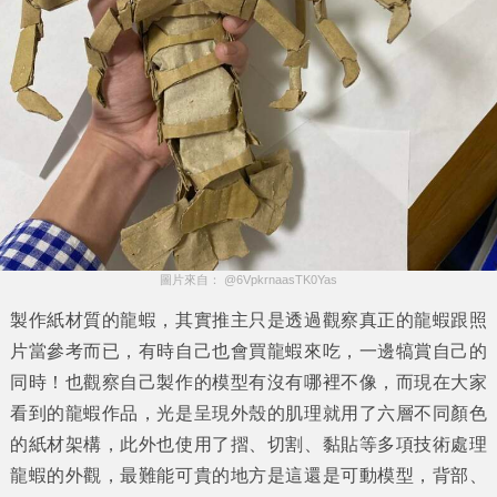
圖片來自： @6VpkrnaasTK0Yas
製作紙材質的龍蝦，其實推主只是透過觀察真正的龍蝦跟照
片當參考而已，有時自己也會買龍蝦來吃，一邊犒賞自己的
同時！也觀察自己製作的模型有沒有哪裡不像，而現在大家
看到的龍蝦作品，光是呈現外殼的肌理就用了六層不同顏色
的紙材架構，此外也使用了摺、切割、黏貼等多項技術處理
龍蝦的外觀，最難能可貴的地方是這還是可動模型，背部、