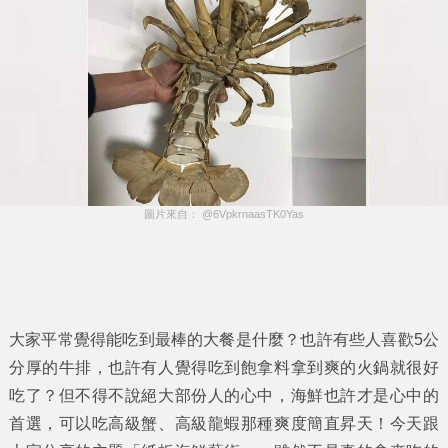
圖片來自： @6VpkrnaasTK0Yas
大家平常覺得能吃到最棒的大餐是什麼？也許有些人喜歡5公
分厚的牛排，也許有人覺得吃到飽拿料拿到爽的火鍋就很好
吃了？但不得不說絕大部份人的心中，海鮮也許才是心中的
首選，可以吃高級蟹、高級龍蝦那種爽度簡直昇天！今天跟