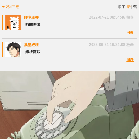
2則回應
順序:
新
│
舊
帥宅主播
2022-07-21 08:54:46
檢舉
時間無限
回覆
漢堡經理
2022-06-21 16:21:08
檢舉
紙板龍蝦
回覆