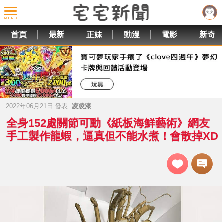
首頁
最新
正妹
動漫
電影
新奇
2022年06月21日 發表 :
凌凌漆
全身152處關節可動《紙板海鮮藝術》網友
手工製作龍蝦，逼真但不能水煮！會散掉XD