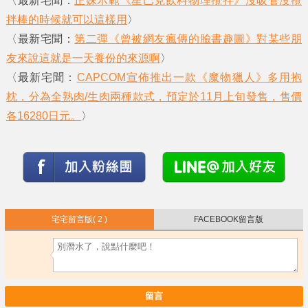
〈最新宅聞：
正妹示範《星巴克飲料物理攪拌》沒吸管沒攪
拌棒的時候就可以這樣用
〉
〈最新宅聞：
第二彈《曾被網友瘋傳的臉書趣圖》對某些朋
友來說這就是一天養份的來源啊
〉
〈最新宅聞：
CAPCOM宣佈推出一款《魔物獵人》多用抱
枕，分為全熟肉/生肉兩種款式，預定於11月上旬發售，售價
各16280日元。
〉
宅宅留言版
( 2 )
FACEBOOK留言版
留言