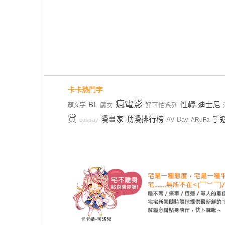
卡卡熱門字
瘋電影
BL
性轉
迪士尼
腐女
好可怕系列
顏文字
賞
漫畫家
動漫排行榜
手
AV Day
ARuFa
cosplay