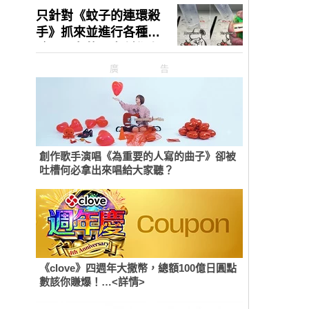
廣告
創作歌手演唱《為重要的人寫的曲子》卻被
吐槽何必拿出來唱給大家聽？
《clove》四週年大撒幣，總額100億日圓點
數該你賺爆！…<詳情>