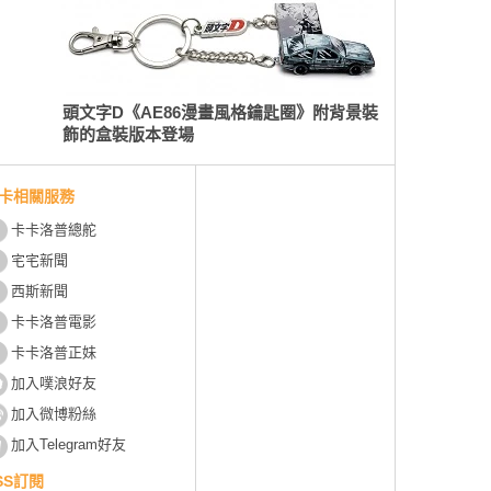
頭文字D《AE86漫畫風格鑰匙圈》附背景裝
飾的盒裝版本登場
卡相關服務
卡卡洛普總舵
宅宅新聞
西斯新聞
卡卡洛普電影
卡卡洛普正妹
加入噗浪好友
加入微博粉絲
加入Telegram好友
SS訂閱