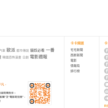
卡卡頻道
卡
歐派
一番
宅宅新聞
貓奴必看
汽車
都市傳說
西斯新聞
電影週報
遊
韓國恐怖漫畫
日劇
電影
情報局
排行榜
R