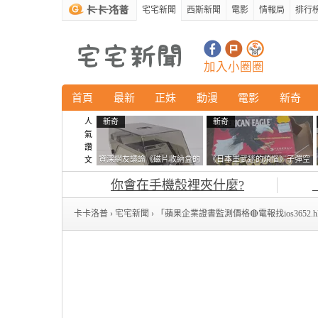
宅宅新聞
西斯新聞
電影
情報局
排行
加入小圈圈
首頁
最新
正妹
動漫
電影
新奇
人
新奇
新奇
氣
讚
資深網友議論《磁片收納盒的
《日本軍武迷的煩惱》子彈空
文
鎖有什麼用》想偷的話整盒拿
盒在日本超級貴 美國網友直
你會在手機殼裡夾什麼?
走不就好了嗎？
接一大箱寄給他了
卡卡洛普
›
宅宅新聞
› 「蘋果企業證書監測價格🔴電報找ios3652