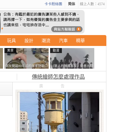
卡卡粉絲團
简体
線上人數：4574
玩具
設計
潮流
汽車
精華
美食
動漫
石
網友開箱80年前的美軍野戰口
《獵人的揍敵客家》動畫出現
書
糧 罐頭本身保存良好，但裡
的這個剪影是誰？你是不是忘
傳統繪師怎麼處理作品
面的味道...
記還有這號人物了
廣告