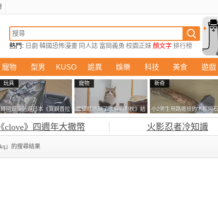
榜
熱門:
日劇
韓國恐怖漫畫
同人誌
富岡義勇
校園正妹
顏文字
排行榜
貓星人
寵物
型男
KUSO
詭異
娛樂
科技
美食
遊戲
玩具
寵物
新奇
韓國鋼彈迷遊日本《買鋼普拉
當貓咪遇到了《海豹抱枕》結
小2男生用路邊撿的木棍與
塞不進行李箱》網友們集思廣
果玩了10天後，海豹一整個走
頭做成了《石斧》馬麻打開
《clove》四週年大撒幣
火影忍者冷知識
益提供解方了……
鐘笑翻網友
包嚇一跳怎麼會有這種東
西！？
.hkq」的搜尋結果