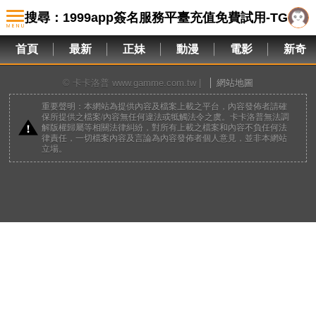
搜尋：1999app簽名服務平臺充值免費試用-TG-
首頁
最新
正妹
動漫
電影
新奇
taomamao🔝蘋果tf簽名.uxo
© 卡卡洛普 www.gamme.com.tw |
網站地圖
重要聲明：本網站為提供內容及檔案上載之平台，內容發佈者請確
保所提供之檔案/內容無任何違法或牴觸法令之虞。卡卡洛普無法調
解版權歸屬等相關法律糾紛，對所有上載之檔案和內容不負任何法
律責任，一切檔案內容及言論為內容發佈者個人意見，並非本網站
立場。