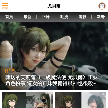
尤貝爾
首頁
最新
正妹
動漫
電影
新奇
精選