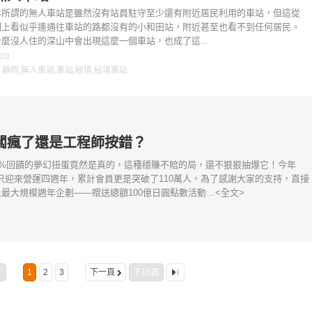
本所謂的無人車站是雖然沒有站員駐守至少還有附近居民利用的車站，但這從
圖上看似乎連通往車站的路都沒有的小和田站，附近甚至也看不到任何居民。
麼沒人住的深山中會出現這麼一個車站，也成了這...
-03
：
靜岡
,
無人車站
,
車站
,
秘境
,
秘境車站
闆瘋了還是工程師按錯？
0%回饋的夢幻扭蛋竟然是真的，這種穩賺不賠的局，還不狠狠抽爆它！今年
e不只迎來營運四週年，累計會員更是突破了110萬人，為了感謝大家的支持，直接
最大規模週年企劃——贈送總額100億日圓點數活動…<全文>
頁
1
2
3
下一頁
下10頁