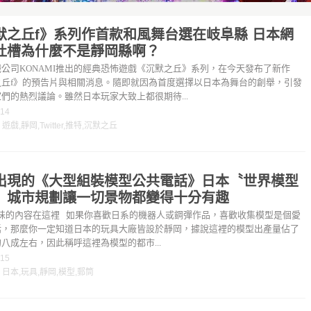
默之丘f》系列作首款和風舞台選在岐阜縣 日本網
吐槽為什麼不是靜岡縣啊？
公司KONAMI推出的經典恐怖遊戲《沉默之丘》系列，在今天發布了新作
之丘f》的預告片與相關消息。隨即就因為首度選擇以日本為舞台的創舉，引發
們的熱烈議論。雖然日本玩家大致上都很期待...
-14
：
遊戲
,
靜岡
,
Twitter
,
推特
,
沉默之丘
出現的《大型組裝模型公共電話》日本〝世界模型
〞城市規劃讓一切景物都變得十分有趣
味的內容在這裡 如果你喜歡日系的機器人或鋼彈作品，喜歡收集模型是個愛
話，那麼你一定知道日本的玩具大廠皆設於靜岡，據說這裡的模型出產量佔了
八成左右，因此稱呼這裡為模型的都市...
-15
：
日本
,
玩具
,
靜岡
,
模型
,
郵筒