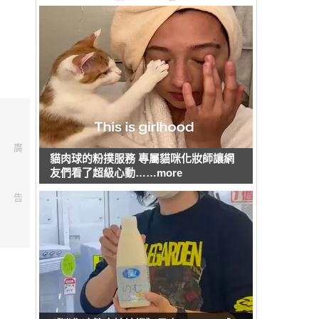
廣
貓肉球的粉撲服務 專屬貓咪化妝師讓網
友們看了超級心動……more
告