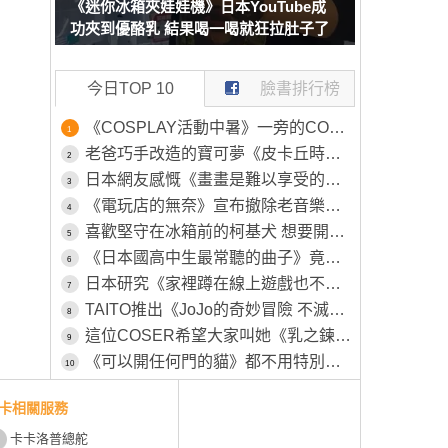
《迷你冰箱夾娃娃機》日本YouTube成
功夾到優酪乳 結果喝一喝就狂拉肚子了
今日TOP 10
臉書排行榜
《COSPLAY活動中暑》一旁的COSER見狀幫忙叫救護車 卻被工作人員嫌棄了
1
老爸巧手改造的寶可夢《皮卡丘時鐘》原本的模樣被女兒嫌棄不可愛，所以特別為其特別製作一番
2
日本網友感慨《畫畫是難以享受的興趣》畫得不好就永遠得不到樂趣了？
3
《電玩店的無奈》宣布撤除老音樂遊戲機台 平常沒人玩這時候卻又高喊不要撤
4
喜歡堅守在冰箱前的柯基犬 想要開冰箱拿個東西還得挪開...然後在放回去XD
5
《日本國高中生最常聽的曲子》竟然是26年前的色情塗鴉 該怎麼解讀這種現象呢？
6
日本研究《家裡蹲在線上遊戲也不會社交》越玩越沒辦法回歸社會？
7
TAITO推出《JoJo的奇妙冒險 不滅鑽石》新周邊「穿心攻擊」將於八月下旬正式推出
8
這位COSER希望大家叫她《乳之鍊金術師》自認調整乳量的努力不輸任何人
9
《可以開任何門的貓》都不用特別開小洞給牠，整個家貓貓進出完全自由
10
卡相關服務
卡卡洛普總舵