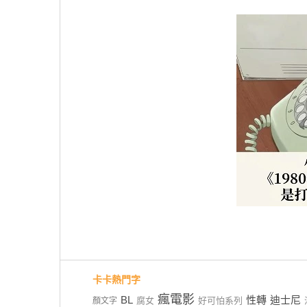
卡卡熱門字
瘋電影
BL
性轉
迪士尼
腐女
好可怕系列
顏文字