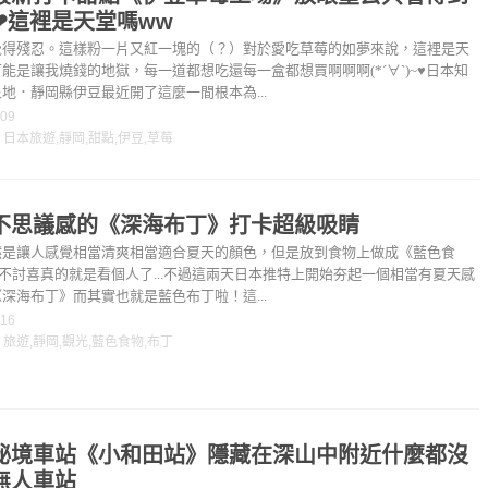
❤這裡是天堂嗎ww
覺得殘忍。這樣粉一片又紅一塊的（？）對於愛吃草莓的如夢來說，這裡是天
能是讓我燒錢的地獄，每一道都想吃還每一盒都想買啊啊啊(*´∀`)~♥日本知
地．靜岡縣伊豆最近開了這麼一間根本為...
-09
：
日本旅遊
,
靜岡
,
甜點
,
伊豆
,
草莓
不思議感的《深海布丁》打卡超級吸睛
然是讓人感覺相當清爽相當適合夏天的顏色，但是放到食物上做成《藍色食
.討不討喜真的就是看個人了...不過這兩天日本推特上開始夯起一個相當有夏天感
深海布丁》而其實也就是藍色布丁啦！這...
-16
：
旅遊
,
靜岡
,
觀光
,
藍色食物
,
布丁
秘境車站《小和田站》隱藏在深山中附近什麼都沒
無人車站