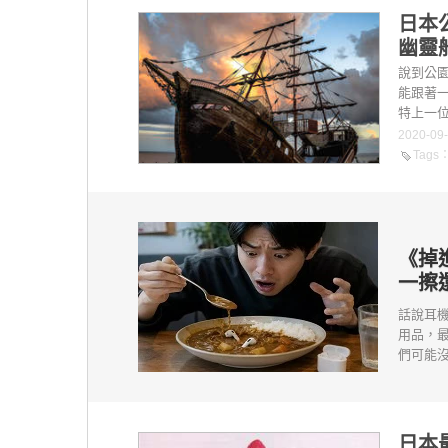
日本
幽靈船
說到公
能跟著
特上一位攝
2020-09
Tags
《掉
一擦
話說耳
用品，
們可能沒
日本