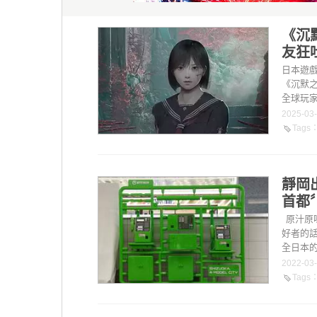
《沉
友狂
日本遊戲
《沉默
全球玩家
2025-03
Tags
靜岡
首都
原汁原
好者的
全日本的
2022-03
Tags