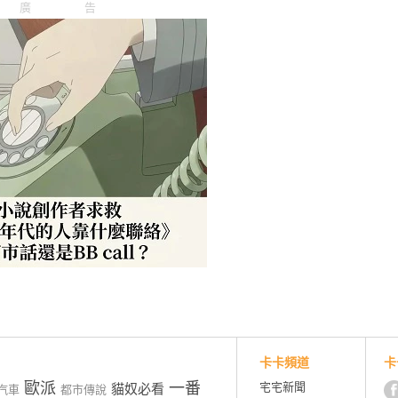
廣告
卡卡頻道
卡
歐派
一番
宅宅新聞
貓奴必看
汽車
都市傳說