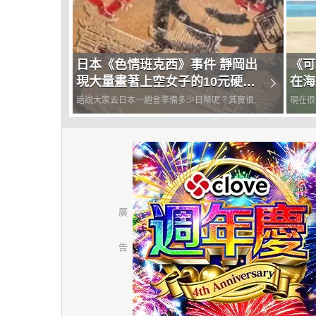
日本《色情班克西》事件 靜岡出
《可
現大量畫著上空女子的10元硬
在海
幣，投幣買飲料找錢中招的人越
公然
話說大家去日本一趟會準備多少日幣呢？其實很多
現在很
來越多
人都想著出國一趟要好好買買，其實我自己也是一
夠實際
樣，不過每次購物後我更在意的是零錢花不花得
界隔閡
完，若是剛好花光或是剩一點那心情就很舒服，怕
《可以
就是怕帶了一大堆日幣零錢回...
溫泉街