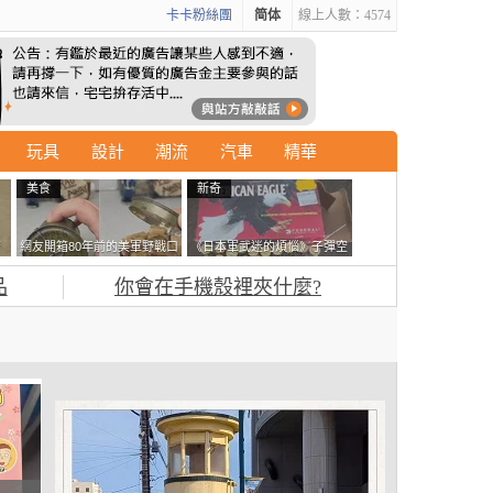
卡卡粉絲團
简体
線上人數：4574
玩具
設計
潮流
汽車
精華
美食
新奇
石
網友開箱80年前的美軍野戰口
《日本軍武迷的煩惱》子彈空
書
糧 罐頭本身保存良好，但裡
盒在日本超級貴 美國網友直
品
你會在手機殼裡夾什麼?
面的味道...
接一大箱寄給他了