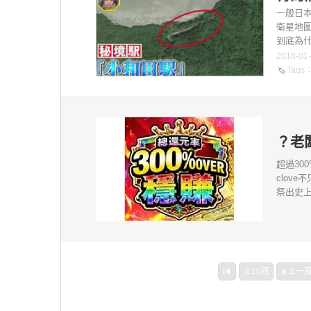
一般日
衛星地
到底為什
2018-01
Tags
？老
超過30
clov
祭出史上
上10頁
上一