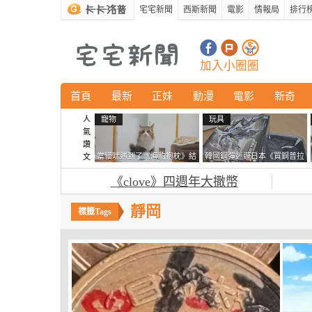
宅宅新聞
西斯新聞
電影
情報局
排行
加入小圈圈
首頁
最新
正妹
動漫
電影
新奇
人
寵物
玩具
氣
讚
當貓咪遇到了《海豹抱枕》結
韓國鋼彈迷遊日本《買鋼普拉
文
果玩了10天後，海豹一整個走
塞不進行李箱》網友們集思廣
《clove》四週年大撒幣
鐘笑翻網友
益提供解方了……
靜岡