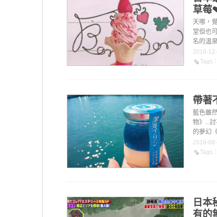
草莓
天哪，
堂但也可
名的溫泉
2018-12
Tags
帶著
藍色雖
物》..
的夢幻《
2018-08
Tags
日本
有的