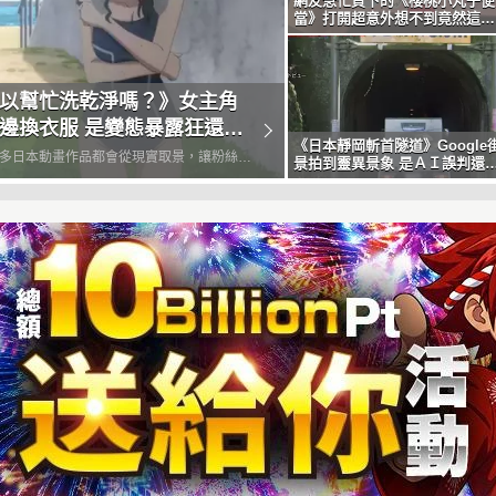
網友急忙買下的《櫻桃小丸子便
當》打開超意外想不到竟然這麼
可愛
以幫忙洗乾淨嗎？》女主角
邊換衣服 是變態暴露狂還是
《日本靜岡斬首隧道》Google
猥褻？
多日本動畫作品都會從現實取景，讓粉絲能
景拍到靈異景象 是ＡＩ誤判還
惡靈作祟？
探訪該處地點，打破二次元世界跟三次元世
，同時加深對作品的認識。譬如本季動畫
幫忙洗乾淨嗎？》就是以日本靜岡縣的知名
熱海為舞台，因此每一...