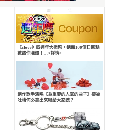
廣告
《clove》四週年大撒幣，總額100億日圓點
數該你賺爆！…<詳情>
創作歌手演唱《為重要的人寫的曲子》卻被
吐槽何必拿出來唱給大家聽？