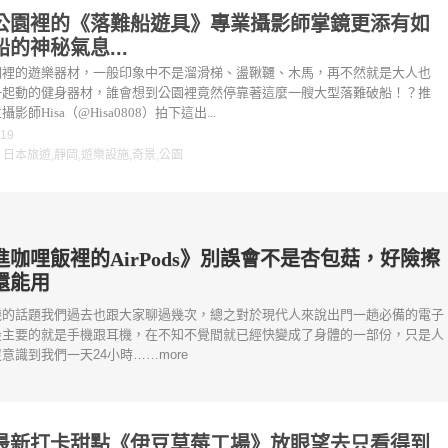
公園裡的《落難船遊具》專業攝影師掌鏡更添有如
的神秘氣息...
園裡的遊樂器材，一般印象中不是溜滑梯、盪鞦韆、木馬，再不然就是大人也
一起動的健身器材，誰會想到公園裡竟然停靠著這麼一艘大型落難破船！？推
影師Hisa（@Hisa0808）拍下這出...
-19
：
日本旅遊
,
靜岡
,
遊樂設施
,
奇景
,
公園
進咖哩飯裡的AirPods》別誤會不是杏包菇，好險擦
還能用
機的話題我們過去也跟大家聊過幾次，總之對於現代人來說出門一趟必備的電子
最主要的就是手機跟耳機，在不知不覺間就已經快變成了身體的一部份，只是人
意識到我們一天24小時……more
最新打卡甜點《伊豆草莓工場》放眼望去只看得到