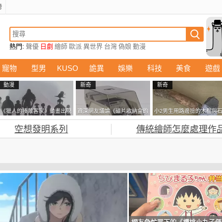
榜
熱門:
聲優
日劇
繪師
歐派
異世界
台灣
偽娘
動漫
寵物
型男
KUSO
詭異
娛樂
科技
美食
遊戲
動漫
新奇
新奇
《獵人的揍敵客家》動畫出現
資深網友議論《磁片收納盒的
小2男生用路邊撿的木棍與
的這個剪影是誰？你是不是忘
鎖有什麼用》想偷的話整盒拿
頭做成了《石斧》馬麻打開
空想發明系列
傳統繪師怎麼處理作
記還有這號人物了
走不就好了嗎？
包嚇一跳怎麼會有這種東
西！？