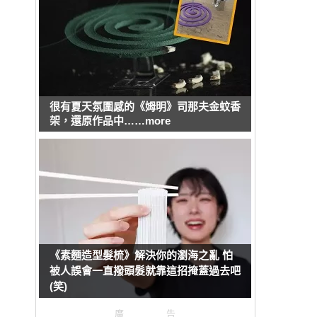
很有夏天氛圍感的《姆明》司那夫金蚊香
架，還原作品中……more
《素麵造型髮梳》解決你的瀏海之亂 怕
被人誤會一直撥頭髮就靠這招掩蓋過去吧
(笑)
廣告