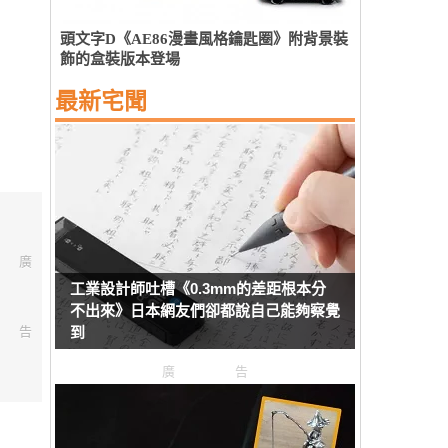
頭文字D《AE86漫畫風格鑰匙圈》附背景裝
飾的盒裝版本登場
最新宅聞
廣
工業設計師吐槽《0.3mm的差距根本分
不出來》日本網友們卻都說自己能夠察覺
告
到
廣告