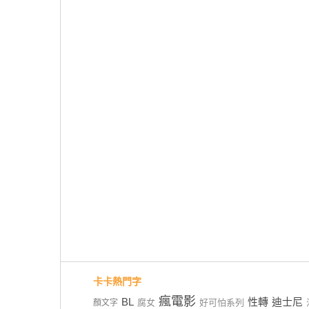
卡卡熱門字
瘋電影
BL
性轉
迪士尼
腐女
好可怕系列
顏文字