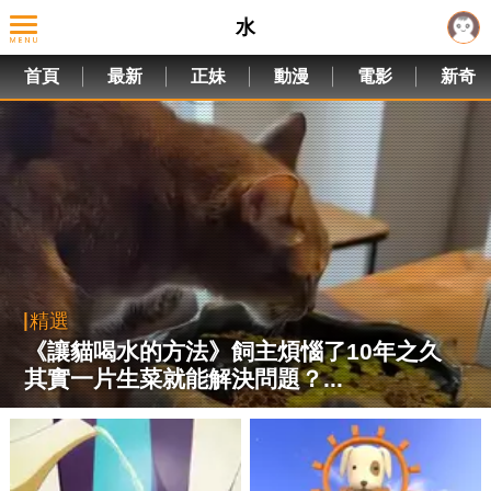
水
首頁
最新
正妹
動漫
電影
新奇
精選