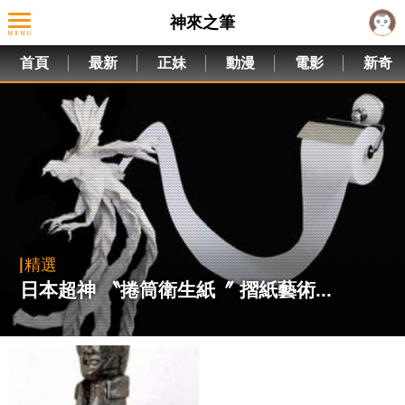
神來之筆
首頁
最新
正妹
動漫
電影
新奇
精選