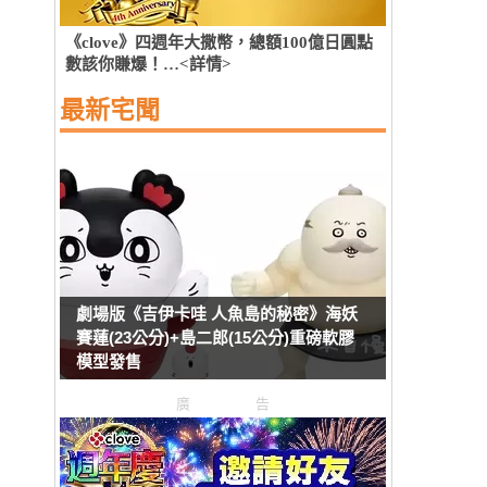
《clove》四週年大撒幣，總額100億日圓點
數該你賺爆！…<詳情>
最新宅聞
劇場版《吉伊卡哇 人魚島的秘密》海妖
賽蓮(23公分)+島二郎(15公分)重磅軟膠
模型發售
廣告