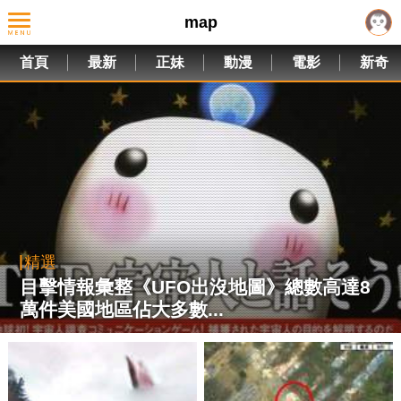
map
首頁
最新
正妹
動漫
電影
新奇
精選