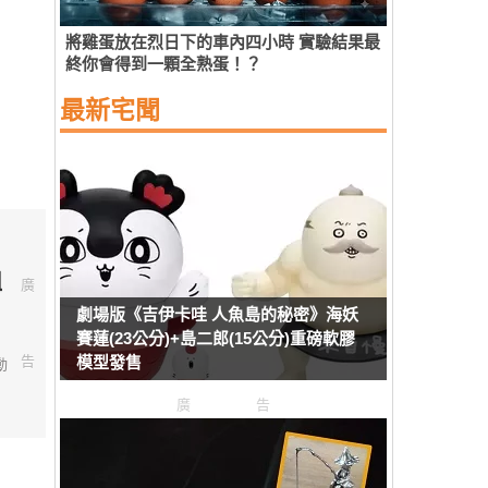
將雞蛋放在烈日下的車內四小時 實驗結果最
終你會得到一顆全熟蛋！？
最新宅聞
組
廣
劇場版《吉伊卡哇 人魚島的秘密》海妖
賽蓮(23公分)+島二郎(15公分)重磅軟膠
告
模型發售
動
廣告