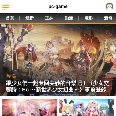
pc-game
首頁
最新
正妹
動漫
電影
新奇
精選