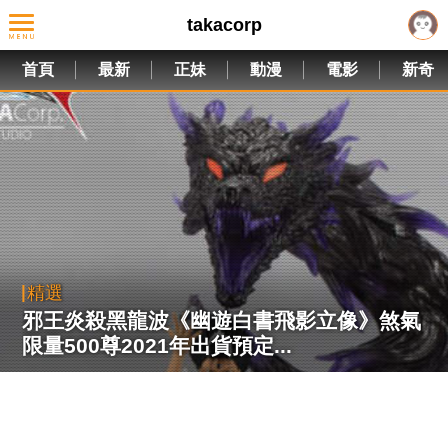
takacorp
首頁
最新
正妹
動漫
電影
新奇
精選