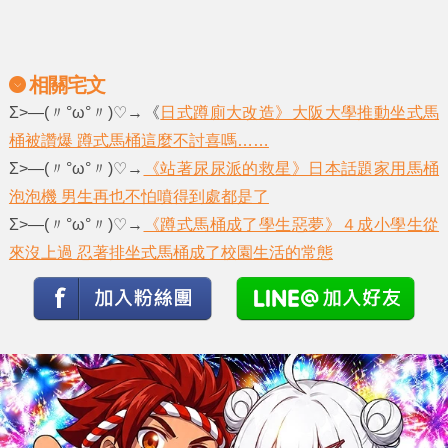
相關宅文
Σ>―(〃°ω°〃)♡→《
日式蹲廁大改造》大阪大學推動坐式馬
桶被讚爆 蹲式馬桶這麼不討喜嗎……
Σ>―(〃°ω°〃)♡→
《站著尿尿派的救星》日本話題家用馬桶
泡泡機 男生再也不怕噴得到處都是了
Σ>―(〃°ω°〃)♡→
《蹲式馬桶成了學生惡夢》４成小學生從
來沒上過 忍著排坐式馬桶成了校園生活的常態