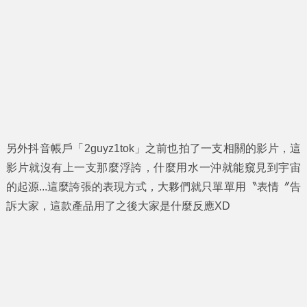
另外抖音帳戶「2guyz1tok」之前也拍了一支相關的影片，這
影片就沒有上一支那麼浮誇，什麼用水一沖就能窺見到宇宙
的起源...這麼誇張的表現方式，大夥們就只單單用〝表情〞告
訴大家，這款產品用了之後大家是什麼反應XD