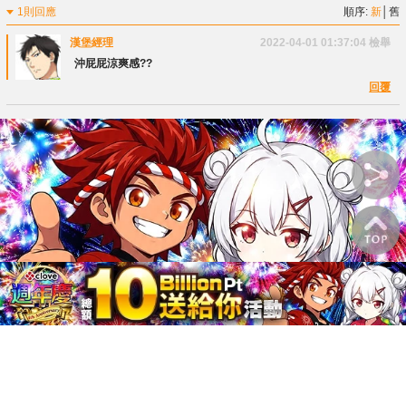
1則回應
順序:
新
│
舊
漢堡經理
2022-04-01 01:37:04
檢舉
沖屁屁涼爽感??
回覆