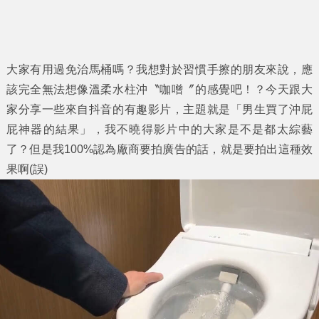
大家有用過免治馬桶嗎？我想對於習慣手擦的朋友來說，應
該完全無法想像溫柔水柱沖〝咖噌〞的感覺吧！？今天跟大
家分享一些來自抖音的有趣影片，主題就是「
男生買了沖屁
屁神器的結果
」，我不曉得影片中的大家是不是都太綜藝
了？但是我100%認為廠商要拍廣告的話，就是要拍出這種效
果啊(誤)