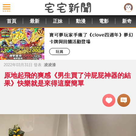
首頁
最新
正妹
動漫
電影
新奇
2022年03月31日 發表 :
凌凌漆
原地起飛的爽感《男生買了沖屁屁神器的結
果》快樂就是來得這麼簡單