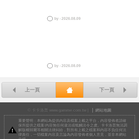
by ‧ 2026.08.09
by ‧ 2026.08.09
上一頁
下一頁
回首頁
© 卡卡洛普 www.gamme.com.tw |
網站地圖
重要聲明：本網站為提供內容及檔案上載之平台，內容發佈者請確
保所提供之檔案/內容無任何違法或牴觸法令之虞。卡卡洛普無法調
解版權歸屬等相關法律糾紛，對所有上載之檔案和內容不負任何法
律責任，一切檔案內容及言論為內容發佈者個人意見，並非本網站