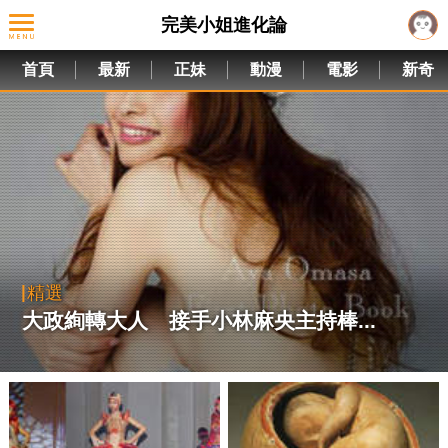
完美小姐進化論
首頁
最新
正妹
動漫
電影
新奇
精選