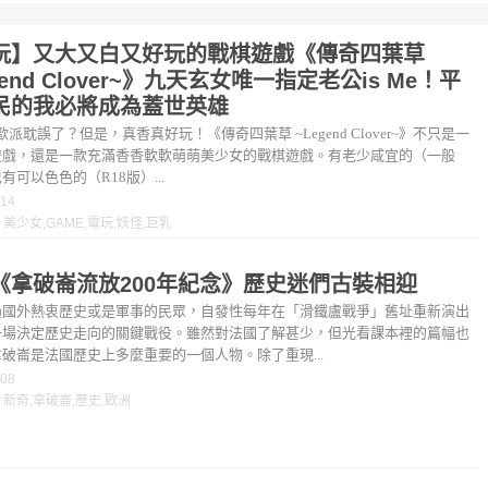
玩】又大又白又好玩的戰棋遊戲《傳奇四葉草
gend Clover~》九天玄女唯一指定老公is Me！平
民的我必將成為蓋世英雄
派耽誤了？但是，真香真好玩！《傳奇四葉草 ~Legend Clover~》不只是一
遊戲，還是一款充滿香香軟軟萌萌美少女的戰棋遊戲。有老少咸宜的（一般
有可以色色的（R18版）...
-14
：
美少女
,
GAME
,
電玩
,
妖怪
,
巨乳
《拿破崙流放200年紀念》歷史迷們古裝相迎
過國外熱衷歷史或是軍事的民眾，自發性每年在「滑鐵盧戰爭」舊址重新演出
一場決定歷史走向的關鍵戰役。雖然對法國了解甚少，但光看課本裡的篇幅也
破崙是法國歷史上多麼重要的一個人物。除了重現...
-08
：
新奇
,
拿破崙
,
歷史
,
歐洲