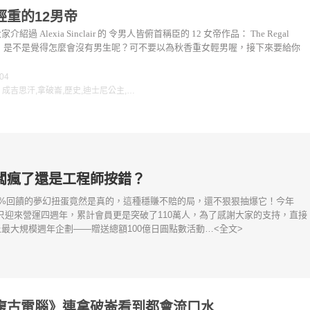
輕重的12男帝
介紹過 Alexia Sinclair 的 令男人皆俯首稱臣的 12 女帝作品： The Regal
ve ，是不是覺得怎麼會沒有男生呢？可不要以為秋香重女輕男喔，接下來要給你
-04
：
成吉思汗
,
拿破崙
,
歷史
,
迪士尼公主
,
12女帝
闆瘋了還是工程師按錯？
0%回饋的夢幻扭蛋竟然是真的，這種穩賺不賠的局，還不狠狠抽爆它！今年
e不只迎來營運四週年，累計會員更是突破了110萬人，為了感謝大家的支持，直接
最大規模週年企劃——贈送總額100億日圓點數活動…<全文>
復古電腦》連拿破崙看到都會流口水