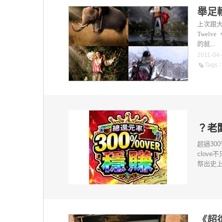
舉足
上次跟大家
Twel
的就...
2011-04
Tags
？老
超過30
clov
祭出史上
《超