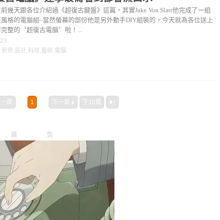
前幾天跟各位介紹過《超復古鍵盤》這篇，其實Jake Von Slatt他完成了一組
風格的電腦組~當然螢幕的部份他是另外動手DIY組裝的，今天就為各位送上
完整的〝超復古電腦〞啦！...
-23
：
新奇
,
設計
,
科技
,
藝術
,
電腦
上一頁
1
下一頁
下10頁
廣告