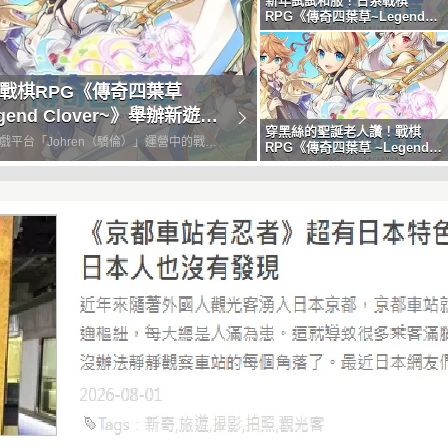
新年試試和服！日系戰棋
RPG《傳奇四葉草~Legend
Clover~》舉辦新年特別活動！
戰棋RPG《傳奇四葉草
gend Clover~》舉辦新遊戲
穿黑絲的聖誕老人讚！戰棋
！
戲平台「Johren（驕倫）」運營中的戰棋
RPG《傳奇四葉草 ~Legend
Clover~》舉辦聖誕節特別活
傳奇四葉草~Legend Clove~》將於2023
動，12月25日當天還有神秘禮
喔
15日起舉辦新遊戲活動！蘇爾、石川五右衛
門等您熟悉的女主角們悉數登場！ 原汁原味的內...