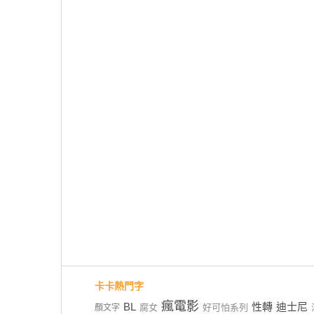
卡卡熱門字
瘋電影
BL
性轉
迪士尼
腐女
好可怕系列
顏文字