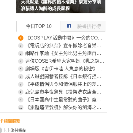
大概就是《貓界的橋本環奈》網友分享前
浪貓讓人陶醉的成長歷程
今日TOP 10
臉書排行榜
《COSPLAY活動中暑》一旁的COSER見狀幫忙叫救護車 卻被工作人員嫌棄了
1
《電玩店的無奈》宣布撤除老音樂遊戲機台 平常沒人玩這時候卻又高喊不要撤
2
網路作家論《女主角比男主角還自由》從近年的鋼彈作品就看得出來？
3
這位COSER希望大家叫她《乳之鍊金術師》自認調整乳量的努力不輸任何人
4
劇場版《吉伊卡哇 人魚島的秘密》海妖賽蓮(23公分)+島二郎(15公分)重磅軟膠模型發售
5
成人遊戲開發者控訴《日本銀行拒收Steam銷售額》更慘的是稅金還要照樣繳
6
《平成情侶與令和情侶服裝上的差異》感覺以前年輕人比較趴，現在走的是寬鬆路線
7
鹿兒島市半夜驚見《投幣洗衣店全裸男子》一絲不掛的原因竟然是「想發洩一下壓力」？
8
《日本國高中生最常聽的曲子》竟然是26年前的色情塗鴉 該怎麼解讀這種現象呢？
9
《素麵造型髮梳》解決你的瀏海之亂 怕被人誤會一直撥頭髮就靠這招掩蓋過去吧(笑)
10
卡相關服務
卡卡洛普總舵