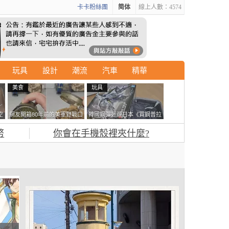
卡卡粉絲團
简体
線上人數：4574
玩具
設計
潮流
汽車
精華
美食
玩具
空
網友開箱80年前的美軍野戰口
韓國鋼彈迷遊日本《買鋼普拉
糧 罐頭本身保存良好，但裡
塞不進行李箱》網友們集思廣
幣
你會在手機殼裡夾什麼?
面的味道...
益提供解方了……