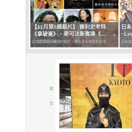
【11月第5週新片】 雷利史考特
日系
《拿破崙》、麥可法斯賓達《下
~Le
一球，勝利》、重返大銀幕《戴
活動
這個禮拜最受矚目的電影，應該非大導雷利史考特
日系遊
珍珠耳環的少女》上映
與影帝瓦昆菲尼克斯合作推出歷史片史詩《拿破
RPG《
崙》，但他的對手恐怕不是《驚奇隊長2》而是上
年2月
個禮拜的票房冠軍《飢餓遊戲：鳴鳥與游蛇之
歌》。不過小編同樣期待Taik...