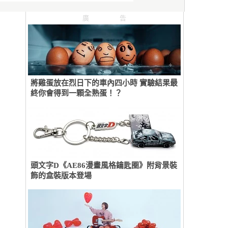
廣告
將雞蛋放在烈日下的車內四小時 實驗結果最
終你會得到一顆全熟蛋！？
頭文字D《AE86漫畫風格鑰匙圈》附背景裝
飾的盒裝版本登場