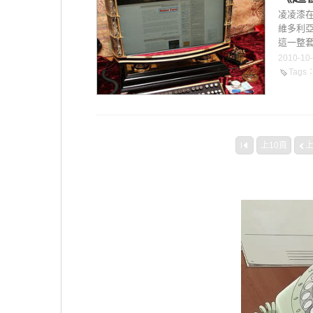
凌凌漆在
維多利亞
這一整套
2010-10
Tags
上10頁