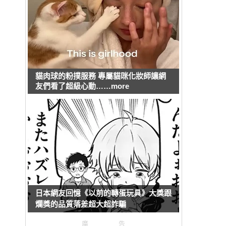
貓肉球的粉撲服務 專屬貓咪化妝師讓網
友們看了超級心動……more
日本網友回憶《以前的轉蛋玩具》大獎跟
爛獎的品質落差超大超詐騙
廣告