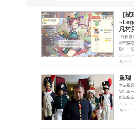
【試
~Le
凡村
好像被歐
款戰棋
版），也
2022-10
Tags
重現
之前提
當年那
能知道拿
2014-05
Tags