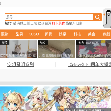
榜
熱門:
貓
海賊王
迪士尼
歐派
台灣
打卡美食
貓星人
日劇
寵物
型男
KUSO
詭異
娛樂
科技
美食
遊戲
寵物
新奇
新奇
當貓咪遇到了《海豹抱枕》結
小2男生用路邊撿的木棍與石
《日本軍武迷的煩惱》子彈
果玩了10天後，海豹一整個走
頭做成了《石斧》馬麻打開書
盒在日本超級貴 美國網友直
空想發明系列
《clove》四週年大撒
鐘笑翻網友
包嚇一跳怎麼會有這種東
接一大箱寄給他了
西！？