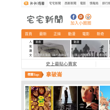
宅宅新聞
西斯新聞
電影
情報局
排行
加入小圈圈
首頁
最新
正妹
動漫
電影
新奇
人
新奇
動漫
氣
讚
資深網友議論《磁片收納盒的
《獵人的揍敵客家》動畫出現
文
鎖有什麼用》想偷的話整盒拿
的這個剪影是誰？你是不是忘
史上最貼心賣家
走不就好了嗎？
記還有這號人物了
拿破崙