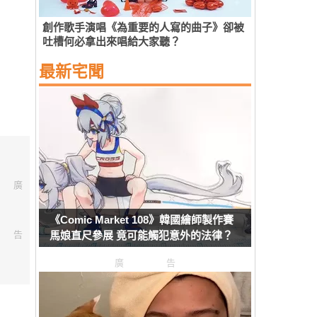
創作歌手演唱《為重要的人寫的曲子》卻被
吐槽何必拿出來唱給大家聽？
最新宅聞
廣
《Comic Market 108》韓國繪師製作賽
告
馬娘直尺參展 竟可能觸犯意外的法律？
廣告