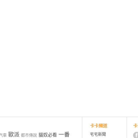
卡卡頻道
卡
歐派
一番
宅宅新聞
貓奴必看
汽車
都市傳說