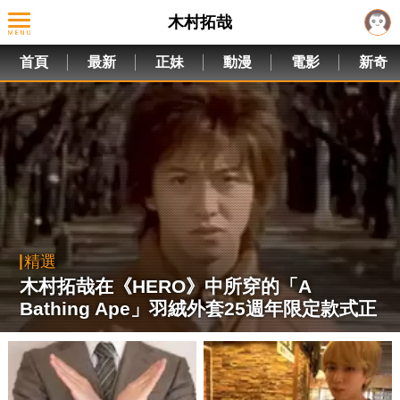
木村拓哉
首頁
最新
正妹
動漫
電影
新奇
精選