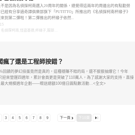
是不是因為名偵探柯南邁入20周年的關係，總覺得這兩年的周邊出的有點勤勞
已經有分享過奇譚俱樂部旗下「PUTITTO」所推出的《名偵探柯南杯緣子》
來到第二彈啦！第二彈推出的杯緣子依然...
-15
：
名偵探柯南
,
怪盜基德
,
杯緣子
,
服部平次
,
怪盜小子
闆瘋了還是工程師按錯？
0%回饋的夢幻扭蛋竟然是真的，這種穩賺不賠的局，還不狠狠抽爆它！今年
e不只迎來營運四週年，累計會員更是突破了110萬人，為了感謝大家的支持，直接
最大規模週年企劃——贈送總額100億日圓點數活動…<全文>
3
4
5
6
7
8
9
下一頁
下10頁