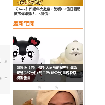
《clove》四週年大撒幣，總額100億日圓點
數該你賺爆！…<詳情>
最新宅聞
組
廣
劇場版《吉伊卡哇 人魚島的秘密》海妖
賽蓮(23公分)+島二郎(15公分)重磅軟膠
告
模型發售
動
廣告