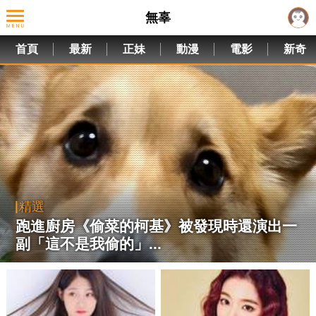
無辜
首頁
最新
正妹
動漫
電影
新奇
精選