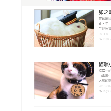
卯之
在歡度民
新‧年
辛卯兔寶
2011-01
Tags
貓咪
禮拜一
山電鐵
人氣的動
2010-08
Tags