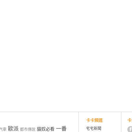
卡卡頻道
卡
歐派
一番
宅宅新聞
貓奴必看
汽車
都市傳說