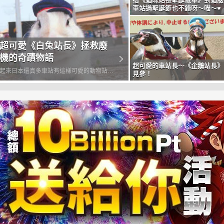
搭《貓咪站長聖誕電車》到貓臉
車站過聖誕節也不錯呀～喵～♥
超可愛《白兔站長》拯救廢
機的奇蹟物語
超可愛的車站長～《企鵝站長》
起來日本還真多車站有這樣可愛的動物站長
見參！
如說大家好熟悉的《貓咪站長小玉》、位在
愛的3位《企鵝站長》，至於兔子站長，其
也登場過在愛媛縣卯之町車站裡的小翼站
於今天要介紹給大家的...