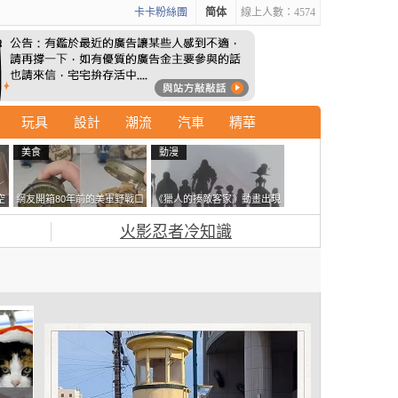
卡卡粉絲團
简体
線上人數：4574
玩具
設計
潮流
汽車
精華
美食
動漫
空
網友開箱80年前的美軍野戰口
《獵人的揍敵客家》動畫出現
糧 罐頭本身保存良好，但裡
的這個剪影是誰？你是不是忘
火影忍者冷知識
面的味道...
記還有這號人物了