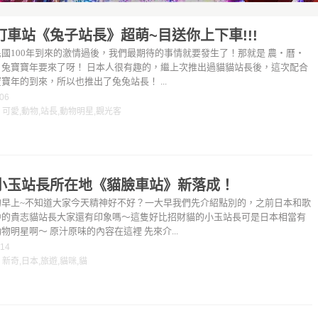
町車站《兔子站長》超萌~目送你上下車!!!
國100年到來的激情過後，我們最期待的事情就要發生了！那就是 農‧曆‧
 兔寶寶年要來了呀！ 日本人很有趣的，繼上次推出過貓貓站長後，這次配合
寶年的到來，所以也推出了兔兔站長！ ...
-06
：
可愛
,
動物
,
站長
,
動物明星
,
觀光客
小玉站長所在地《貓臉車站》新落成！
的早上~不知道大家今天精神好不好？一大早我們先介紹點別的，之前日本和歌
中的貴志貓站長大家還有印象嗎～這隻好比招財貓的小玉站長可是日本相當有
物明星啊～ 原汁原味的內容在這裡 先來介...
-14
：
新奇
,
日本
,
旅遊
,
貓咪
,
貓