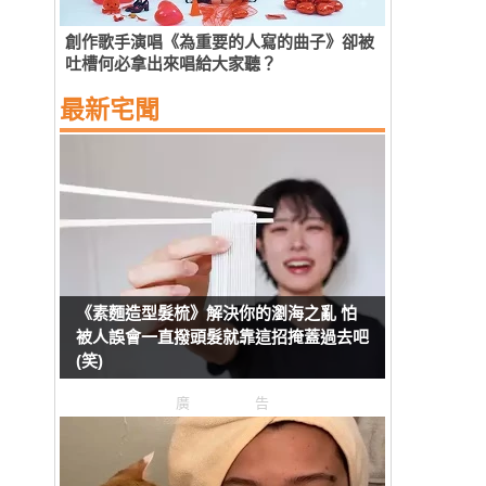
創作歌手演唱《為重要的人寫的曲子》卻被
吐槽何必拿出來唱給大家聽？
最新宅聞
《素麵造型髮梳》解決你的瀏海之亂 怕
被人誤會一直撥頭髮就靠這招掩蓋過去吧
(笑)
廣告