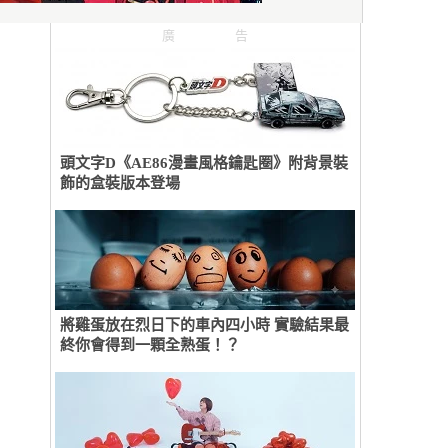
廣告
頭文字D《AE86漫畫風格鑰匙圈》附背景裝
飾的盒裝版本登場
將雞蛋放在烈日下的車內四小時 實驗結果最
終你會得到一顆全熟蛋！？