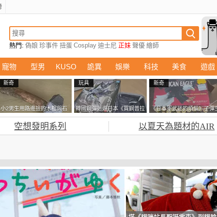
榜
熱門:
偽娘
珍事件
扭蛋
Cosplay
迪士尼
正妹
聲優
繪師
寵物
型男
KUSO
詭異
娛樂
科技
美食
遊戲
新奇
玩具
新奇
小2男生用路邊撿的木棍與石
韓國鋼彈迷遊日本《買鋼普拉
《日本軍武迷的煩惱》子彈
頭做成了《石斧》馬麻打開書
塞不進行李箱》網友們集思廣
盒在日本超級貴 美國網友直
空想發明系列
以夏天為題材的AIR
包嚇一跳怎麼會有這種東
益提供解方了……
接一大箱寄給他了
西！？