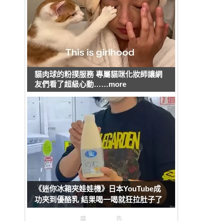
貓肉球的粉撲服務 專屬貓咪化妝師讓網
友們看了超級心動……more
《迷你冰箱夾娃娃機》日本YouTube成
功夾到優酪乳 結果喝一喝就狂拉肚子了
廣告