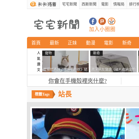
宅宅新聞
西斯新聞
電影
情報局
排行
加入小圈圈
首頁
最新
正妹
動漫
電影
新奇
人
寵物
新奇
氣
讚
當貓咪遇到了《海豹抱枕》結
資深網友議論《磁片收納盒的
文
果玩了10天後，海豹一整個走
鎖有什麼用》想偷的話整盒拿
你會在手機殼裡夾什麼?
鐘笑翻網友
走不就好了嗎？
站長