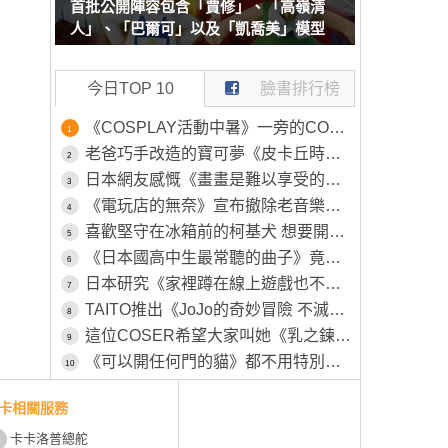
首批公開陣容包含「賈修」、「高嶺清
人」、「巴爾可」以及「凱喬美」模型
今日TOP 10
臉書排行榜
《COSPLAY活動中暑》一旁的COSER見狀幫忙叫救護車 卻被工作人員嫌棄了
1
老爸巧手改造的寶可夢《皮卡丘時鐘》原本的模樣被女兒嫌棄不可愛，所以特別為其特別製作一番
2
日本網友感慨《畫畫是難以享受的興趣》畫得不好就永遠得不到樂趣了？
3
《電玩店的無奈》宣布撤除老音樂遊戲機台 平常沒人玩這時候卻又高喊不要撤
4
喜歡堅守在冰箱前的柯基犬 想要開冰箱拿個東西還得挪開...然後在放回去XD
5
《日本國高中生最常聽的曲子》竟然是26年前的色情塗鴉 該怎麼解讀這種現象呢？
6
日本研究《家裡蹲在線上遊戲也不會社交》越玩越沒辦法回歸社會？
7
TAITO推出《JoJo的奇妙冒險 不滅鑽石》新周邊「穿心攻擊」將於八月下旬正式推出
8
這位COSER希望大家叫她《乳之鍊金術師》自認調整乳量的努力不輸任何人
9
《可以開任何門的貓》都不用特別開小洞給牠，整個家貓貓進出完全自由
10
卡相關服務
卡卡洛普總舵