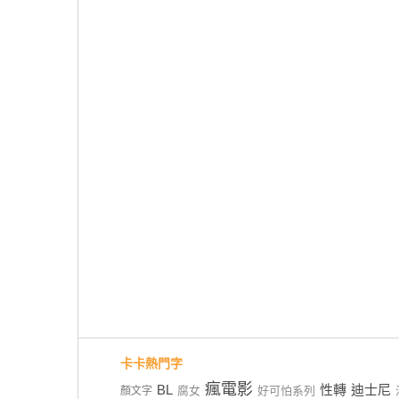
卡卡熱門字
瘋電影
BL
性轉
迪士尼
腐女
好可怕系列
顏文字