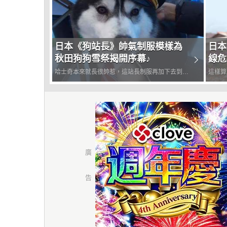
日本《狗站長》帥氣制服模樣為
日本
秋田狗狗雪祭揭開序幕♪
線危
哈士奇本來就長很帥惹，這站長制服再加下去到底
這樣算
想殺死多狗痴啦～～～從最知名的貓咪小玉站長開
耶～譬
始，在日本起用動物擔任站長的車站並不算少，當
伊豆可
然也因為這些可愛動物站長的出現而讓當地的知名
實以前
度和觀光都有所成長。而秋...
長。至