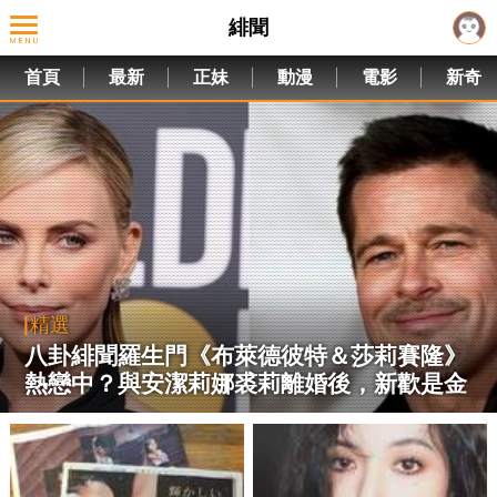
緋聞
首頁
最新
正妹
動漫
電影
新奇
精選