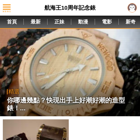
航海王10周年記念錶
首頁
最新
正妹
動漫
電影
新奇
精選