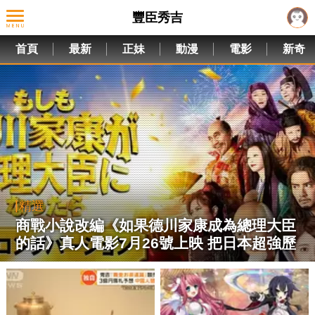
豐臣秀吉
首頁
最新
正妹
動漫
電影
新奇
精選