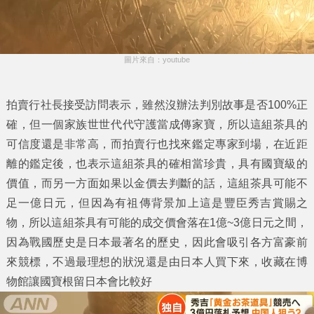
圖片來自：youtube
拍賣行社長接受訪問表示，雖然沒辦法判別故事是否100%正
確，但一個家族世世代代守護當成傳家寶，所以這組茶具的
可信度還是非常高，而拍賣行也找來鑑定專家到場，在近距
離的鑑定後，也表示這組茶具的確相當珍貴，具有國寶級的
價值，而另一方面如果以金價去判斷的話，這組茶具可能不
足一億日元，但因為有祖傳背景加上這是豐臣秀吉賞賜之
物，所以這組茶具有可能的成交價會落在1億~3億日元之間，
因為戰國歷史是日本最著名的歷史，因此會吸引各方富豪前
來競標，不過最理想的狀況還是由日本人買下來，收藏在博
物館讓國寶根留日本會比較好