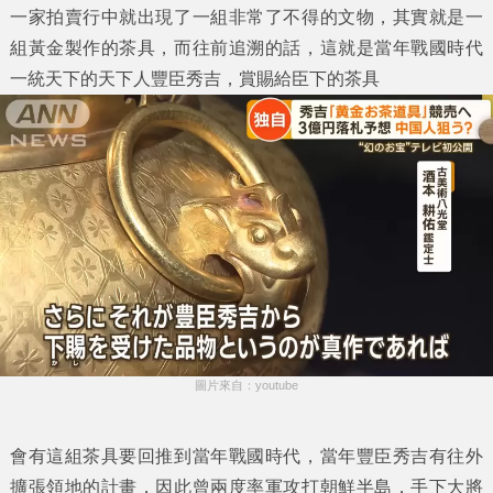
一家拍賣行中就出現了一組非常了不得的文物，其實就是一
組黃金製作的茶具，而往前追溯的話，這就是當年戰國時代
一統天下的天下人豐臣秀吉，賞賜給臣下的茶具
圖片來自：youtube
會有這組茶具要回推到當年戰國時代，當年豐臣秀吉有往外
擴張領地的計畫，因此曾兩度率軍攻打朝鮮半島，手下大將