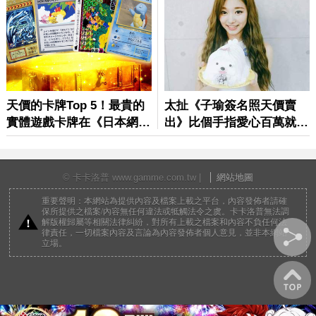
© 卡卡洛普 www.gamme.com.tw |
網站地圖
重要聲明：本網站為提供內容及檔案上載之平台，內容發佈者請確
保所提供之檔案/內容無任何違法或牴觸法令之虞。卡卡洛普無法調
解版權歸屬等相關法律糾紛，對所有上載之檔案和內容不負任何法
律責任，一切檔案內容及言論為內容發佈者個人意見，並非本網站
立場。