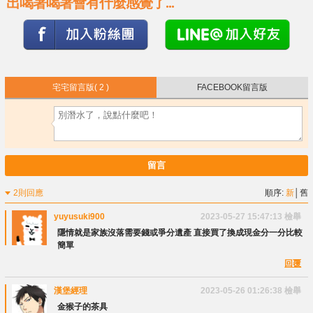
出喝著喝著會有什麼感覺了...
宅宅留言版
( 2 )
FACEBOOK留言版
留言
2則回應
順序:
新
│
舊
yuyusuki900
2023-05-27 15:47:13
檢舉
隱情就是家族沒落需要錢或爭分遺產 直接買了換成現金分一分比較
簡單
回覆
漢堡經理
2023-05-26 01:26:38
檢舉
金猴子的茶具