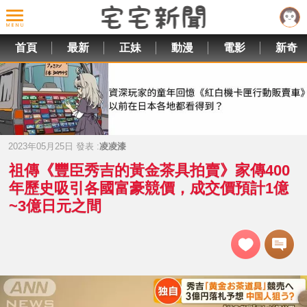
首頁
最新
正妹
動漫
電影
新奇
2023年05月25日 發表 :
凌凌漆
祖傳《豐臣秀吉的黃金茶具拍賣》家傳400
年歷史吸引各國富豪競價，成交價預計1億
~3億日元之間