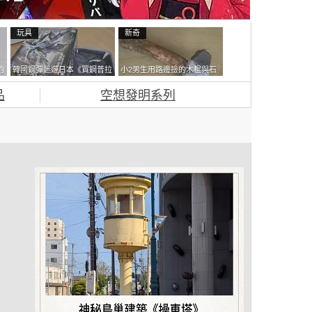
玩具
新奇
的
韓國鋼彈迷遊日本《買鋼普拉
小2男生用路邊撿的木棍與石
拿
塞不進行李箱》網友們集思廣
頭做成了《石斧》馬麻打開書
品
空想發明系列
益提供解方了……
包嚇一跳怎麼會有這種東
西！？