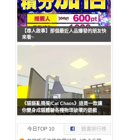
【尋人啟事】那個最近人品爆發的朋友快
來看~
《貓貓亂搗蛋/Cat Chaos》這是一款讓
你變身成貓體驗各種物理破壞的遊戲
今日TOP 10
臉書排行榜