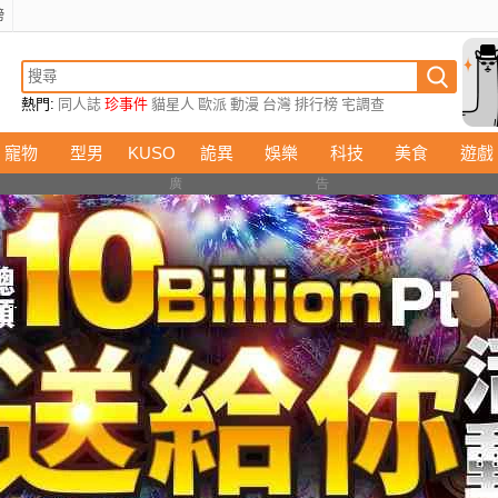
榜
熱門:
同人誌
珍事件
貓星人
歐派
動漫
台灣
排行榜
宅調查
寵物
型男
KUSO
詭異
娛樂
科技
美食
遊戲