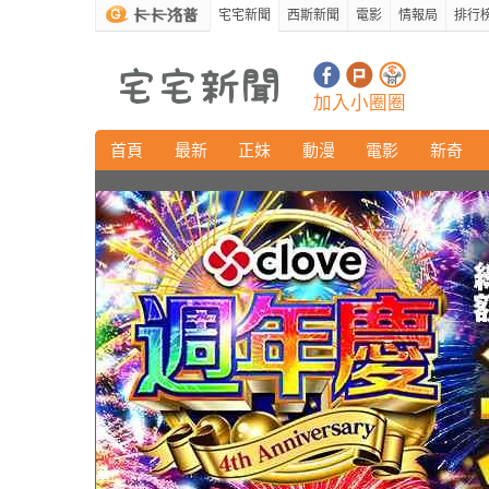
宅宅新聞
西斯新聞
電影
情報局
排行
加入小圈圈
首頁
最新
正妹
動漫
電影
新奇