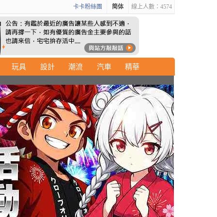
卡卡粉絲團
简体
線上人數：4574
玩具
設計
潮流
汽車
精華