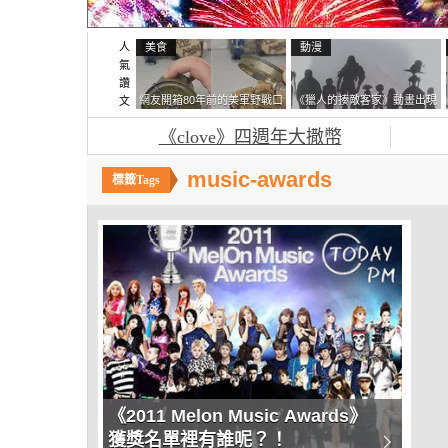
人
美食
動漫
氣
讚
網友開箱80年前的美軍野戰口
《獵人的揍敵客家》動畫出現
文
糧 罐頭本身保存良好，但裡
的這個剪影是誰？你是不是忘
《clove》四週年大撒幣
面的味道...
記還有這號人物了
music-awards
《2011 Melon Music Awards》
獲獎名單裡有誰呢？！