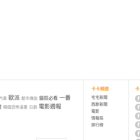
卡卡頻道
卡
歐派
一番
宅宅新聞
貓奴必看
汽車
都市傳說
西斯新聞
電影週報
遊
韓國恐怖漫畫
日劇
電影
情報局
排行榜