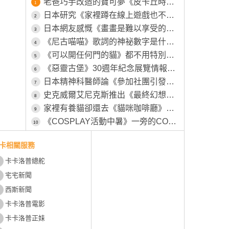
老爸巧手改造的寶可夢《皮卡丘時鐘》原本的模樣被女兒嫌棄不可愛，所以特別為其特別製作一番
1
日本研究《家裡蹲在線上遊戲也不會社交》越玩越沒辦法回歸社會？
2
日本網友感慨《畫畫是難以享受的興趣》畫得不好就永遠得不到樂趣了？
3
《尼古喵喵》歌詞的神祕數字是什麼意思？不相信的粉絲都去店裡點點看了……
4
《可以開任何門的貓》都不用特別開小洞給牠，整個家貓貓進出完全自由
5
《惡靈古堡》30週年紀念展覽情報釋出 屆時將會有全球首個「里昂・S・甘迺迪」等身大立體模型展出
6
日本精神科醫師論《參加社團引發心理問題的學生》管樂社其實比運動社團更嚴重？
7
史克威爾艾尼克斯推出《最終幻想絨毛卡盒》包含陸行鳥在內共四種款式，預計11月27號推出
8
家裡有養貓卻還去《貓咪咖啡廳》這種心態是不是跟男人上酒店一樣？
9
《COSPLAY活動中暑》一旁的COSER見狀幫忙叫救護車 卻被工作人員嫌棄了
10
卡相關服務
卡卡洛普總舵
宅宅新聞
西斯新聞
卡卡洛普電影
卡卡洛普正妹