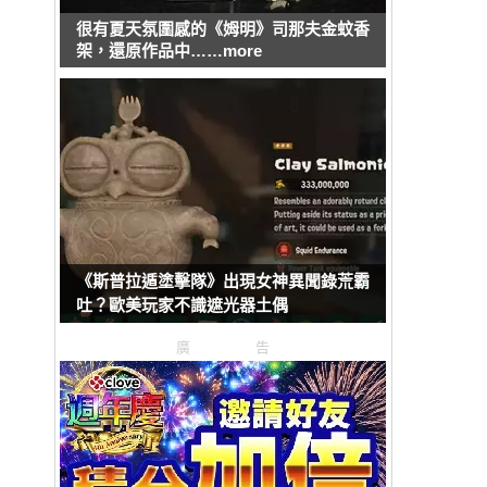
很有夏天氛圍感的《姆明》司那夫金蚊香
架，還原作品中……more
《斯普拉遁塗擊隊》出現女神異聞錄荒霸
吐？歐美玩家不識遮光器土偶
廣告