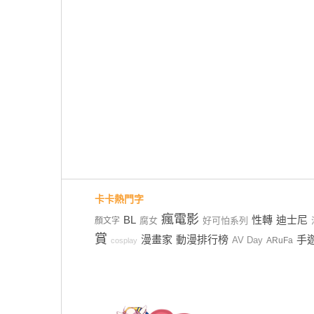
卡卡熱門字
瘋電影
BL
性轉
迪士尼
腐女
好可怕系列
顏文字
賞
漫畫家
動漫排行榜
手
AV Day
ARuFa
cosplay