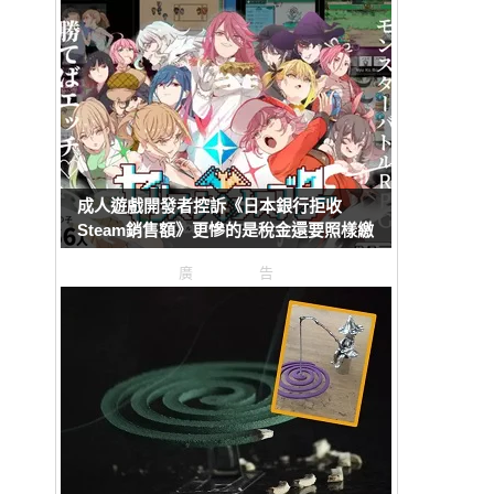
成人遊戲開發者控訴《日本銀行拒收
Steam銷售額》更慘的是稅金還要照樣繳
廣告