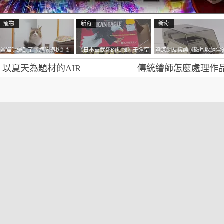
寵物
新奇
新奇
當貓咪遇到了《海豹抱枕》結
《日本軍武迷的煩惱》子彈空
資深網友議論《磁片收納盒
果玩了10天後，海豹一整個走
盒在日本超級貴 美國網友直
鎖有什麼用》想偷的話整盒
以夏天為題材的AIR
傳統繪師怎麼處理作
鐘笑翻網友
接一大箱寄給他了
走不就好了嗎？