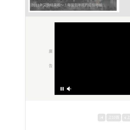
2011年又快結束啦～！每當到年底的這個時候～
在各國都就會舉行一些歌唱大賞或是演技大賞等
等，所以這個時候對藝人們來講，也是最緊張的時
機吧？！像前幾天(24日)在韓國舉行了《2011
Melon Mus...
上10頁