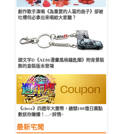
創作歌手演唱《為重要的人寫的曲子》卻被
吐槽何必拿出來唱給大家聽？
頭文字D《AE86漫畫風格鑰匙圈》附背景裝
飾的盒裝版本登場
《clove》四週年大撒幣，總額100億日圓點
數該你賺爆！…<詳情>
最新宅聞