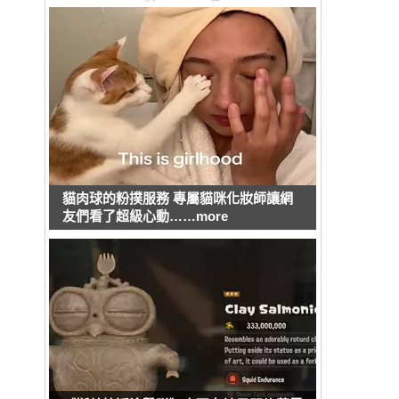
貓肉球的粉撲服務 專屬貓咪化妝師讓網
友們看了超級心動……more