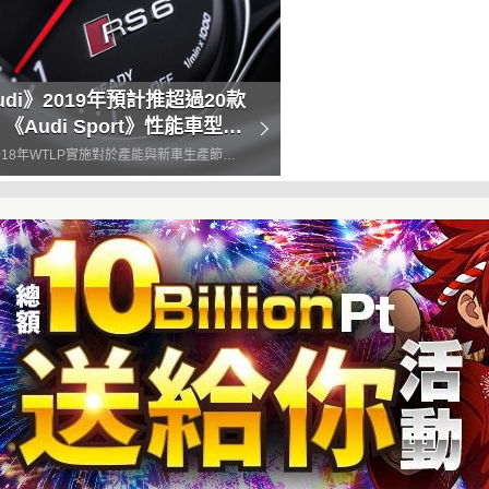
udi》2019年預計推超過20款
 《Audi Sport》性能車型就
3款
018年WTLP實施對於產能與新車生產節奏
響的衝擊，《Audi》不但透過研發與測試
提升，加速動力系統的開發與認證流程，同
化約3成內燃機引擎與變速箱的組合搭配，
擇過多對於產...