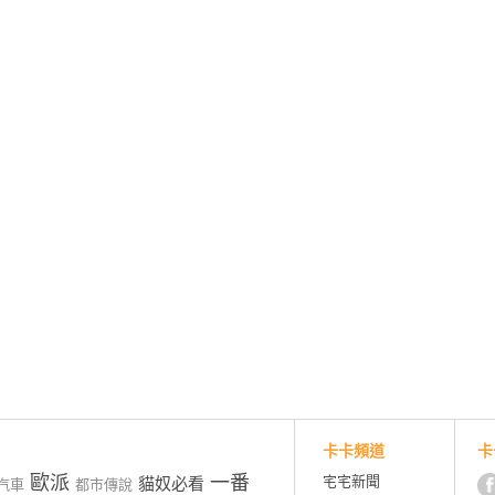
卡卡頻道
卡
歐派
一番
宅宅新聞
貓奴必看
汽車
都市傳說