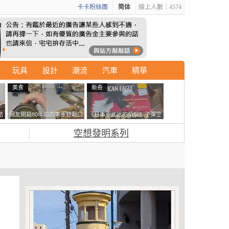
卡卡粉絲團
简体
線上人數：4574
玩具
設計
潮流
汽車
精華
美食
新奇
結
網友開箱80年前的美軍野戰口
《日本軍武迷的煩惱》子彈空
走
糧 罐頭本身保存良好，但裡
盒在日本超級貴 美國網友直
空想發明系列
面的味道...
接一大箱寄給他了