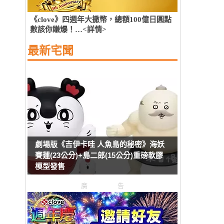
《clove》四週年大撒幣，總額100億日圓點
數該你賺爆！…<詳情>
最新宅聞
劇場版《吉伊卡哇 人魚島的秘密》海妖
賽蓮(23公分)+島二郎(15公分)重磅軟膠
模型發售
廣告