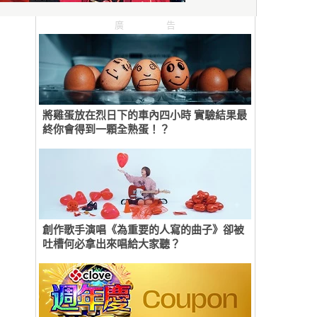
廣告
將雞蛋放在烈日下的車內四小時 實驗結果最
終你會得到一顆全熟蛋！？
創作歌手演唱《為重要的人寫的曲子》卻被
吐槽何必拿出來唱給大家聽？