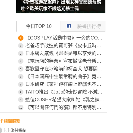
《斯普拉遁塗擊隊》出現女神異聞錄荒霸
吐？歐美玩家不識遮光器土偶
今日TOP 10
臉書排行榜
《COSPLAY活動中暑》一旁的COSER見狀幫忙叫救護車 卻被工作人員嫌棄了
1
老爸巧手改造的寶可夢《皮卡丘時鐘》原本的模樣被女兒嫌棄不可愛，所以特別為其特別製作一番
2
日本網友感慨《畫畫是難以享受的興趣》畫得不好就永遠得不到樂趣了？
3
《電玩店的無奈》宣布撤除老音樂遊戲機台 平常沒人玩這時候卻又高喊不要撤
4
喜歡堅守在冰箱前的柯基犬 想要開冰箱拿個東西還得挪開...然後在放回去XD
5
《日本國高中生最常聽的曲子》竟然是26年前的色情塗鴉 該怎麼解讀這種現象呢？
6
日本研究《家裡蹲在線上遊戲也不會社交》越玩越沒辦法回歸社會？
7
TAITO推出《JoJo的奇妙冒險 不滅鑽石》新周邊「穿心攻擊」將於八月下旬正式推出
8
這位COSER希望大家叫她《乳之鍊金術師》自認調整乳量的努力不輸任何人
9
《可以開任何門的貓》都不用特別開小洞給牠，整個家貓貓進出完全自由
10
卡相關服務
卡卡洛普總舵