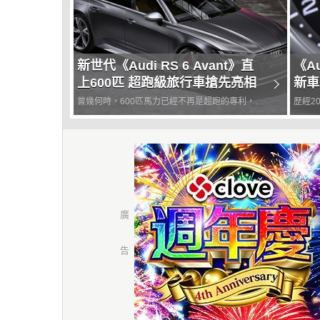
新世代《Audi RS 6 Avant》直
《A
上600匹 超跑級旅行車搶先亮相
新車
佔1
曾幾何時，600匹馬力已經不再是超跑的專利，連
歷經2
房車、SUV甚至是旅行車都有直上600匹的實力，
造成影
當中最早將旅行車帶入高性能領域的《Audi》，
能量的
隨著旗下A6車系改朝換代，不久前終於以線上發
時也簡
表的方式，搶先揭...
降低選