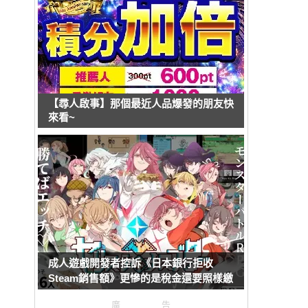
【尋人啟事】那個最近人品爆發的朋友快
來看~
成人遊戲開發者控訴《日本銀行拒收
Steam銷售額》更慘的是稅金還要照樣繳
廣告