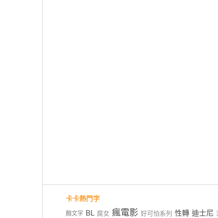
卡卡熱門字
瘋電影
BL
性轉
迪士尼
腐女
好可怕系列
顏文字