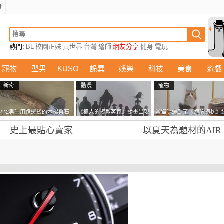
榜
熱門:
BL
校園正妹
異世界
台灣
繪師
網友分享
健身
電玩
寵物
型男
KUSO
詭異
娛樂
科技
美食
遊戲
新奇
動漫
寵物
小2男生用路邊撿的木棍與石
《獵人的揍敵客家》動畫出現
當貓咪遇到了《海豹抱枕》
頭做成了《石斧》馬麻打開書
的這個剪影是誰？你是不是忘
果玩了10天後，海豹一整個
史上最貼心賣家
以夏天為題材的AIR
包嚇一跳怎麼會有這種東
記還有這號人物了
鐘笑翻網友
西！？