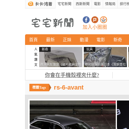
宅宅新聞
西斯新聞
電影
情報局
排行
加入小圈圈
首頁
最新
正妹
動漫
電影
新奇
人
新奇
玩具
氣
讚
資深網友議論《磁片收納盒的
韓國鋼彈迷遊日本《買鋼普拉
文
鎖有什麼用》想偷的話整盒拿
塞不進行李箱》網友們集思廣
你會在手機殼裡夾什麼?
走不就好了嗎？
益提供解方了……
rs-6-avant