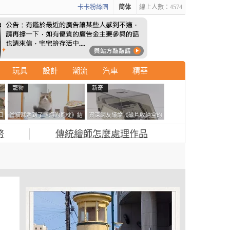
卡卡粉絲團
简体
線上人數：4574
玩具
設計
潮流
汽車
精華
寵物
新奇
口
當貓咪遇到了《海豹抱枕》結
資深網友議論《磁片收納盒的
果玩了10天後，海豹一整個走
鎖有什麼用》想偷的話整盒拿
幣
傳統繪師怎麼處理作品
鐘笑翻網友
走不就好了嗎？