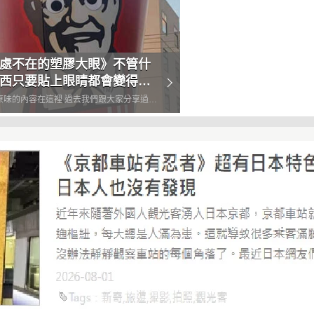
處不在的塑膠大眼》不管什
西只要貼上眼睛都會變得有
風潮「#booblyeyes」，這是準備一雙塑膠
具，然後貼在胸部上拍照的一種方式，雖然
非常有名，但是時不時就會有網友更新一下
.