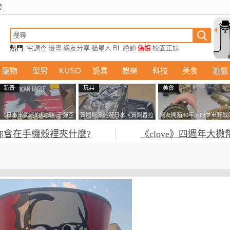
榜
熱門:
宅調查
漫畫
網友分享
貓星人
BL
繪師
偽娘
校園正妹
寵物
型男
KUSO
詭異
娛樂
科技
美食
遊戲
新奇
玩具
美食
《日本軍武迷的煩惱》子彈空
韓國鋼彈迷遊日本《買鋼普拉
網友開箱80年前的美軍野戰
盒在日本超級貴 美國網友直
塞不進行李箱》網友們集思廣
糧 罐頭本身保存良好，但裡
你會在手機殼裡夾什麼?
《clove》四週年大撒
接一大箱寄給他了
益提供解方了……
面的味道...