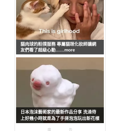
貓肉球的粉撲服務 專屬貓咪化妝師讓網
友們看了超級心動……more
日本泡沫藝術家的最新作品分享 洗澡待
上好幾小時就是為了手搓泡泡玩出新花樣
廣告