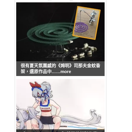
很有夏天氛圍感的《姆明》司那夫金蚊香
架，還原作品中……more