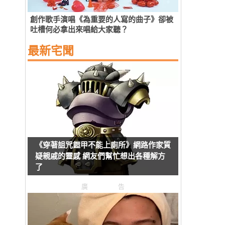
創作歌手演唱《為重要的人寫的曲子》卻被
吐槽何必拿出來唱給大家聽？
最新宅聞
《穿著詛咒鎧甲不能上廁所》網路作家質
疑親戚的靈感 網友們幫忙想出各種解方
了
廣告