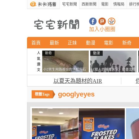
宅宅新聞
西斯新聞
電影
情報局
排行
加入小圈圈
首頁
最新
正妹
動漫
電影
新奇
人
新奇
動漫
氣
讚
小2男生用路邊撿的木棍與石
《獵人的揍敵客家》動畫出現
文
頭做成了《石斧》馬麻打開書
的這個剪影是誰？你是不是忘
以夏天為題材的AIR
包嚇一跳怎麼會有這種東
記還有這號人物了
西！？
googlyeyes