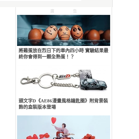
廣告
將雞蛋放在烈日下的車內四小時 實驗結果最
終你會得到一顆全熟蛋！？
頭文字D《AE86漫畫風格鑰匙圈》附背景裝
飾的盒裝版本登場