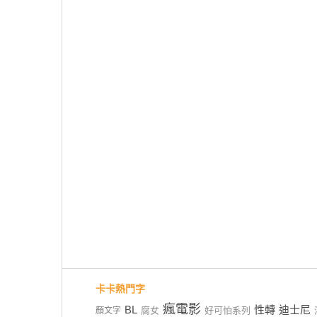
卡卡熱門字
瘋電影
BL
性轉
迪士尼
腐女
好可怕系列
顏文字