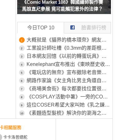
《Comic Market 108》韓國繪師製作賽
馬娘直尺參展 竟可能觸犯意外的法律？
今日TOP 10
臉書排行榜
大概就是《貓界的橋本環奈》網友分享前浪貓讓人陶醉的成長歷程
1
工業設計師吐槽《0.3mm的差距根本分不出來》日本網友們卻都說自己能夠察覺到
2
日本網友回憶《以前的轉蛋玩具》大獎跟爛獎的品質落差超大超詐騙
3
Kenelephant宣布推出《東映歷史收藏周邊》有經典開場壓克力磚等眾多周邊將在8月下旬發售
4
《電玩店的無奈》宣布撤除老音樂遊戲機台 平常沒人玩這時候卻又高喊不要撤
5
網路作家論《女主角比男主角還自由》從近年的鋼彈作品就看得出來？
6
《商場美食街》每次都要找位置很煩人？日本推出訂位服務超方便
7
《COSPLAY活動中暑》一旁的COSER見狀幫忙叫救護車 卻被工作人員嫌棄了
8
這位COSER希望大家叫她《乳之鍊金術師》自認調整乳量的努力不輸任何人
9
《素麵造型髮梳》解決你的瀏海之亂 怕被人誤會一直撥頭髮就靠這招掩蓋過去吧(笑)
10
卡相關服務
卡卡洛普總舵