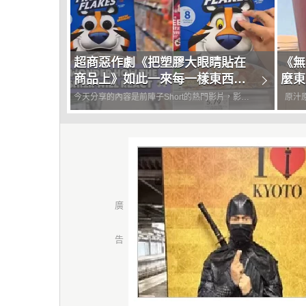
超商惡作劇《把塑膠大眼睛貼在
《無
商品上》如此一來每一樣東西都
麼東
感覺擬人化了XD
趣
今天分享的內容是前陣子Short的熱門影片，影片
原汁原味的內容在這裡 過去我們跟大家分享過一
主題就是「把塑膠大眼睛貼在商品上」，其實這個
種社群
塑膠眼睛貼片算是老美非常經典的搞笑創意，之前
大眼玩
甚至還一度流行過《把塑膠大眼睛貼在歐派上》，
沒有到
不過那個算是有點限制...
(笑)，..