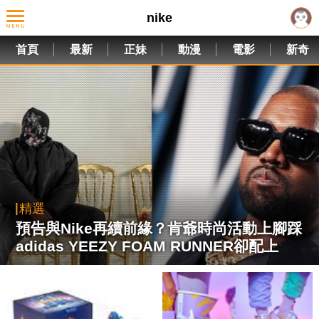
nike
首頁
最新
正妹
動漫
電影
新奇
精選