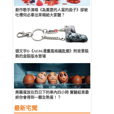
創作歌手演唱《為重要的人寫的曲子》卻被
吐槽何必拿出來唱給大家聽？
頭文字D《AE86漫畫風格鑰匙圈》附背景裝
飾的盒裝版本登場
將雞蛋放在烈日下的車內四小時 實驗結果最
終你會得到一顆全熟蛋！？
最新宅聞