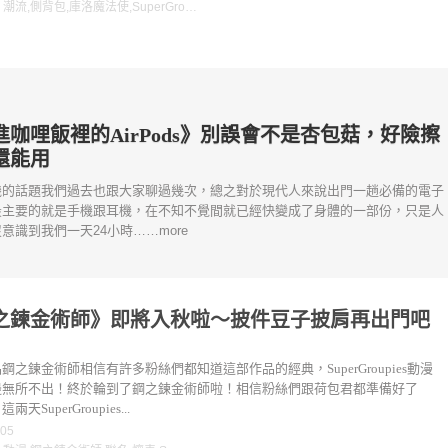
：
潮流
,
側背包
,
庫洛魔法使
,
SuperGroupies
進咖哩飯裡的AirPods》別誤會不是杏包菇，好險擦
還能用
機的話題我們過去也跟大家聊過幾次，總之對於現代人來說出門一趟必備的電子
最主要的就是手機跟耳機，在不知不覺間就已經快變成了身體的一部份，只是人
意識到我們一天24小時……more
之鍊金術師》即將入秋啦～披件豆子披肩再出門吧
鋼之鍊金術師相信有許多粉絲們都知道這部作品的經典，SuperGroupies動漫
邊無所不出！終於輪到了鋼之鍊金術師啦！相信粉絲們跟荷包君都準備好了
天SuperGroupies...
-05