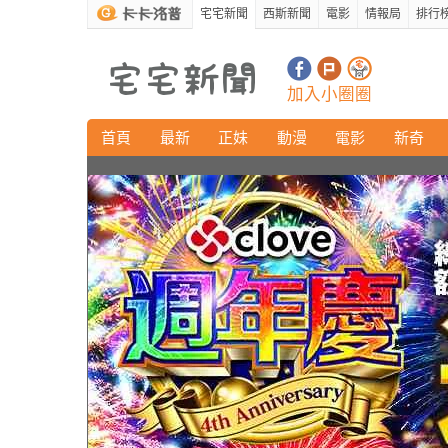
宅宅新聞
西斯新聞
電影
情報局
排行
加入小圈圈
首頁
最新
正妹
動漫
電影
新奇