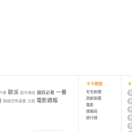
卡卡頻道
卡
歐派
一番
宅宅新聞
貓奴必看
汽車
都市傳說
西斯新聞
電影週報
遊
韓國恐怖漫畫
日劇
電影
情報局
排行榜