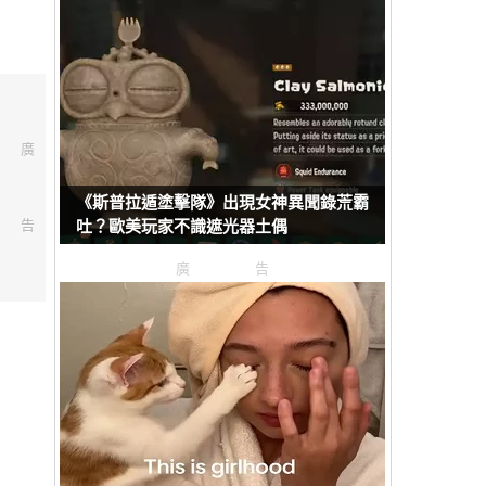
廣
《斯普拉遁塗擊隊》出現女神異聞錄荒霸
告
吐？歐美玩家不識遮光器土偶
廣告