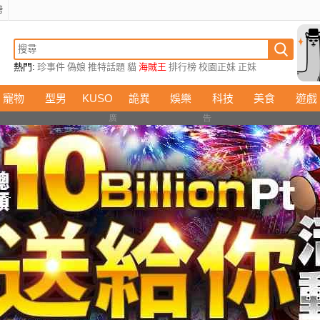
榜
熱門:
珍事件
偽娘
推特話題
貓
海賊王
排行榜
校園正妹
正妹
寵物
型男
KUSO
詭異
娛樂
科技
美食
遊戲