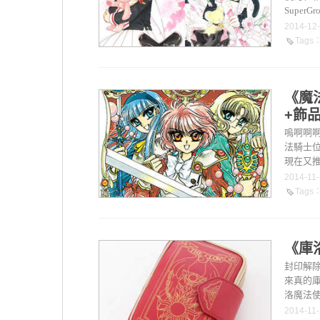
Super
2014-12
Tags
《魔
+飾
嗚啊啊啊
法騎士位
現在又推
2014-11
Tags
《庫
封印解除
來真的庫
洛魔法使
2014-11