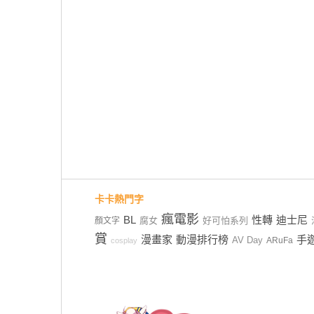
卡卡熱門字
瘋電影
BL
性轉
迪士尼
腐女
好可怕系列
顏文字
賞
漫畫家
動漫排行榜
手
AV Day
ARuFa
cosplay