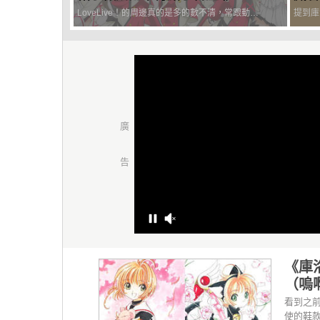
～
LoveLive！的周邊真的是多的數不清，常跟動漫
提到庫
合作的 SuperGroupies 這次也挑上了Lovelive！
會只有
不過這次出品的不是服裝也不是鞋子，而是雨傘！
今年7
突然想到前陣子也出了《美少女戰士雨傘》難...
憾。不
本動畫精
《庫
（嗚
看到之前
使的鞋