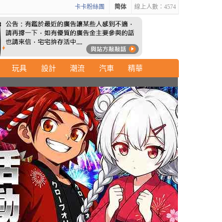
卡卡粉絲團
简体
線上人數：4574
玩具
設計
潮流
汽車
精華