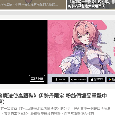
《無頭騎士異聞錄》臨也跟小靜
洛魔法使，小時候妄想擁有魔杖的人應該不
的聯名鞋包也太實用百搭
我吧(*艸*)去年庫洛魔法使原畫展公告預定
月發售1:1的魔杖。總算滿足了我多年來的遺
過除了魔杖當然也要有鑰匙型態的項鍊。日
品品牌S...
洛魔法使高跟鞋》伊勢丹限定 粉絲們遭受重擊中
啊）
有一篇文章《Twitter許願池庫洛魔法使》的分享，裡面其中一個是庫洛魔法
款，看到的當下真的也覺得很美很棒的設計，而常常跟動漫合作的