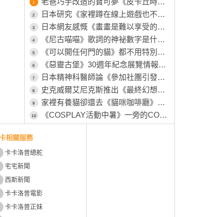
老爸巧手改造的寶可夢《皮卡丘時鐘》原本的模樣被女兒嫌棄不可愛，所以特別為其特別製作一番
1
日本研究《家裡蹲在線上遊戲也不會社交》越玩越沒辦法回歸社會？
2
日本網友感慨《畫畫是難以享受的興趣》畫得不好就永遠得不到樂趣了？
3
《尼古喵喵》歌詞的神祕數字是什麼意思？不相信的粉絲都去店裡點點看了……
4
《可以開任何門的貓》都不用特別開小洞給牠，整個家貓貓進出完全自由
5
《惡靈古堡》30週年紀念展覽情報釋出 屆時將會有全球首個「里昂・S・甘迺迪」等身大立體模型展出
6
日本精神科醫師論《參加社團引發心理問題的學生》管樂社其實比運動社團更嚴重？
7
史克威爾艾尼克斯推出《最終幻想絨毛卡盒》包含陸行鳥在內共四種款式，預計11月27號推出
8
家裡有養貓卻還去《貓咪咖啡廳》這種心態是不是跟男人上酒店一樣？
9
《COSPLAY活動中暑》一旁的COSER見狀幫忙叫救護車 卻被工作人員嫌棄了
10
卡相關服務
卡卡洛普總舵
宅宅新聞
西斯新聞
卡卡洛普電影
卡卡洛普正妹