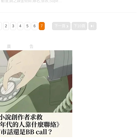
：
動漫
,
鋼之鍊金術師
,
聯名
,
懷表
,
SuperGroupies
2
3
4
5
6
7
下一頁
下10頁
廣告