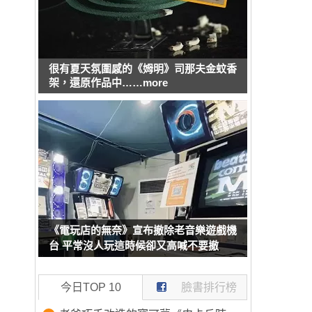
很有夏天氛圍感的《姆明》司那夫金蚊香
架，還原作品中……more
《電玩店的無奈》宣布撤除老音樂遊戲機
台 平常沒人玩這時候卻又高喊不要撤
今日TOP 10
臉書排行榜