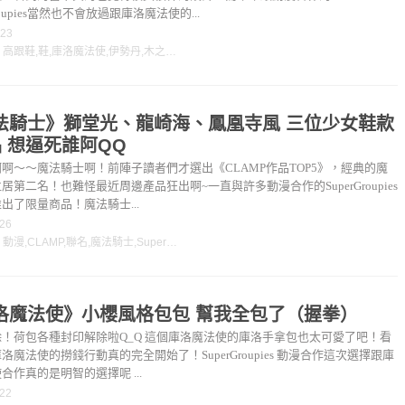
Groupies當然也不會放過跟庫洛魔法使的...
-23
：
高跟鞋
,
鞋
,
庫洛魔法使
,
伊勢丹
,
木之本櫻
法騎士》獅堂光、龍崎海、鳳凰寺風 三位少女鞋款
品 想逼死誰阿QQ
啊～～魔法騎士啊！前陣子讀者們才選出《CLAMP作品TOP5》，經典的魔
居第二名！也難怪最近周邊產品狂出啊~一直與許多動漫合作的SuperGroupies
出了限量商品！魔法騎士...
-26
：
動漫
,
CLAMP
,
聯名
,
魔法騎士
,
SuperGroupies
洛魔法使》小櫻風格包包 幫我全包了（握拳）
！荷包各種封印解除啦Q_Q 這個庫洛魔法使的庫洛手拿包也太可愛了吧！看
洛魔法使的撈錢行動真的完全開始了！SuperGroupies 動漫合作這次選擇跟庫
合作真的是明智的選擇呢 ...
-22