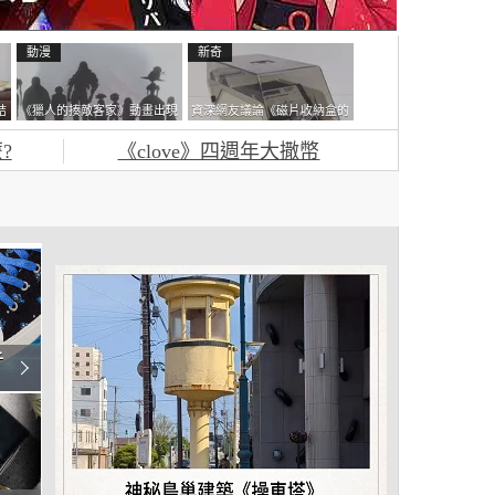
動漫
新奇
結
《獵人的揍敵客家》動畫出現
資深網友議論《磁片收納盒的
走
的這個剪影是誰？你是不是忘
鎖有什麼用》想偷的話整盒拿
?
《clove》四週年大撒幣
記還有這號人物了
走不就好了嗎？
子