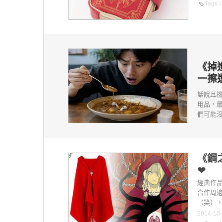
Tags
《掉
一擦
話說耳
用品，
們可能沒
《鋼
❤
經典作品
合作周
（笑），這兩
2014-10