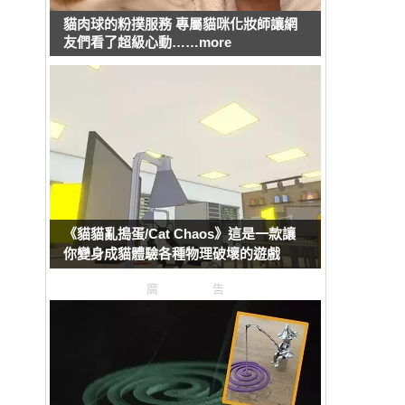
貓肉球的粉撲服務 專屬貓咪化妝師讓網
友們看了超級心動……more
《貓貓亂搗蛋/Cat Chaos》這是一款讓
你變身成貓體驗各種物理破壞的遊戲
廣告