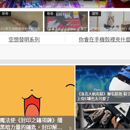
新奇
新奇
寵物
小2男生用路邊撿的木棍與石
《日本軍武迷的煩惱》子彈空
當貓咪遇到了《海豹抱枕》
頭做成了《石斧》馬麻打開書
盒在日本超級貴 美國網友直
果玩了10天後，海豹一整個
空想發明系列
你會在手機殼裡夾什麼
包嚇一跳怎麼會有這種東
接一大箱寄給他了
鐘笑翻網友
西！？
《洛克人帆布鞋》聯名鞋款 鞋
上有E罐也太可愛了
魔法使《封印之鑰項鍊》隱
黑暗力量的鑰匙，封印解除