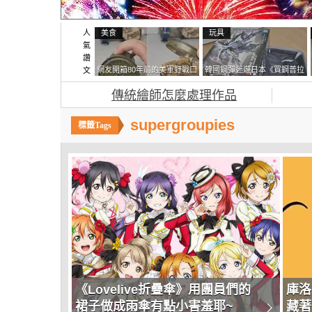
人
美食
玩具
氣
讚
網友開箱80年前的美軍野戰口
韓國鋼彈迷遊日本《買鋼普拉
文
糧 罐頭本身保存良好，但裡
塞不進行李箱》網友們集思廣
傳統繪師怎麼處理作品
面的味道...
益提供解方了……
supergroupies
《Lovelive折疊傘》用團員們的
庫洛
裙子做成雨傘有點小害羞耶~
藏著