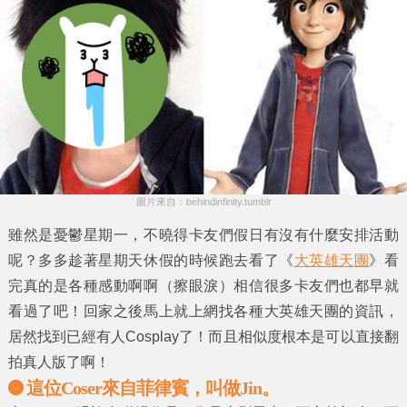
圖片來自：behindinfinity.tumblr
雖然是憂鬱星期一，不曉得卡友們假日有沒有什麼安排活動
呢？多多趁著星期天休假的時候跑去看了《
大英雄天團
》看
完真的是各種感動啊啊（擦眼淚）相信很多卡友們也都早就
看過了吧！回家之後馬上就上網找各種
大英雄天團
的資訊，
居然找到已經有人Cosplay了！而且相似度根本是可以直接翻
拍真人版了啊！
這位Coser來自菲律賓，叫做Jin。