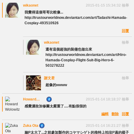
wikaonet
2015-01-15 15:34:32
檢舉
我覺得這個哥哥比較像...
http://trustourworldnow.deviantart.com/art/Tadashi-Hamada-
Cosplay-493510926
回覆
wikaonet
檢舉
還有這個超強的裝備也做出來
http://trustourworldnow.deviantart.com/art/Hiro-
Hamada-Cosplay-Flight-Suit-Big-Hero-6-
503278222
謝文君
檢舉
超像的wwww
Howard
2015-01-14 18:18:37
檢舉
Wolowitz
感覺濃妝加修圖太嚴重了.....有點假假的
編輯
刪除
回覆
Zuka Ota
2015-01-14 16:21:27
檢舉
臉P太大了...之前參加製作的コヤマシゲト的推特上拍沒P過的樣子