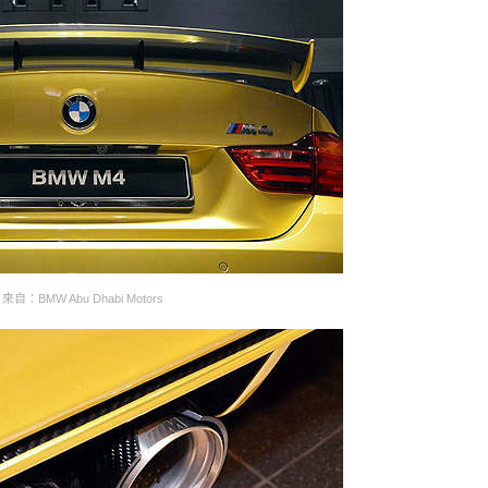
來自：BMW Abu Dhabi Motors