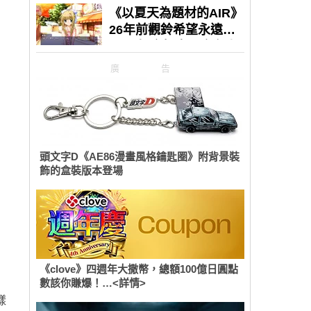
廣告
頭文字D《AE86漫畫風格鑰匙圈》附背景裝
飾的盒裝版本登場
《clove》四週年大撒幣，總額100億日圓點
數該你賺爆！…<詳情>
樣