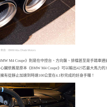
來自：BMW Abu Dhabi Motors
W M4 Coupe》則是在中控台、方向盤、排檔甚至是手踏車通
舊是原本《BMW M4 Coupe》可以輸出425匹最大馬力的3.
e》擁有從靜止加速到時速100公里在4.1秒完成的好身手囉！