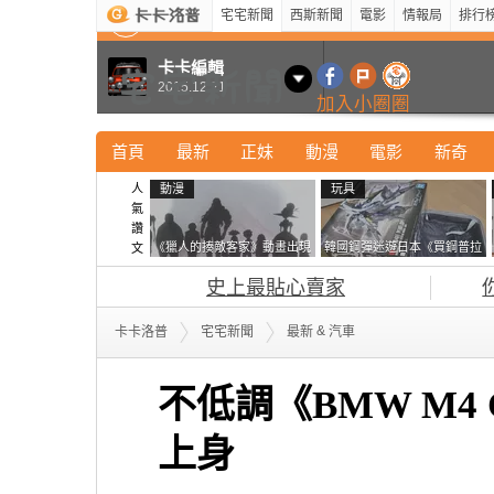
宅宅新聞
西斯新聞
電影
情報局
排行
最新
新奇
正妹
寵物
型男
Kuso
科技
卡卡編輯
2015.12.21
加入小圈圈
首頁
最新
正妹
動漫
電影
新奇
人
動漫
玩具
氣
讚
《獵人的揍敵客家》動畫出現
韓國鋼彈迷遊日本《買鋼普拉
文
的這個剪影是誰？你是不是忘
塞不進行李箱》網友們集思廣
史上最貼心賣家
記還有這號人物了
益提供解方了……
&
卡卡洛普
宅宅新聞
最新
汽車
不低調《BMW M4
上身