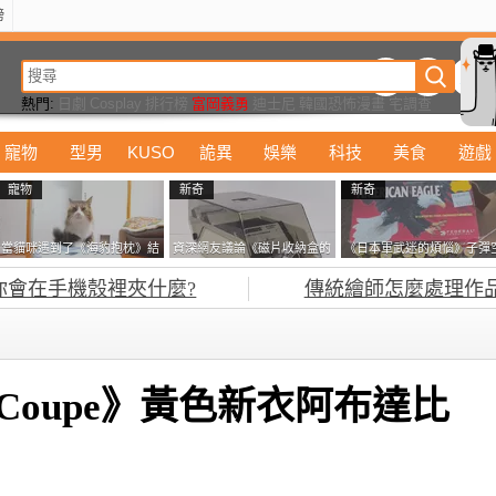
榜
動漫
美食
詭異
娛樂
汽車
電影
遊戲
設計
玩具
潮流
精華
熱門:
日劇
Cosplay
排行榜
富岡義勇
迪士尼
韓國恐怖漫畫
宅調查
扭蛋
寵物
型男
KUSO
詭異
娛樂
科技
美食
遊戲
寵物
新奇
新奇
當貓咪遇到了《海豹抱枕》結
資深網友議論《磁片收納盒的
《日本軍武迷的煩惱》子彈
果玩了10天後，海豹一整個走
鎖有什麼用》想偷的話整盒拿
盒在日本超級貴 美國網友直
你會在手機殼裡夾什麼?
傳統繪師怎麼處理作
鐘笑翻網友
走不就好了嗎？
接一大箱寄給他了
 Coupe》黃色新衣阿布達比