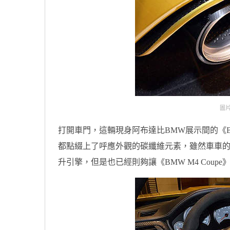
圖片
打開車門，這輛現身阿布達比BMW展示間的《BM
都點綴上了呼應外觀的碳纖維元素，雖然車車的心臟依
升引擎，但是也已經則夠讓《BMW M4 Coup