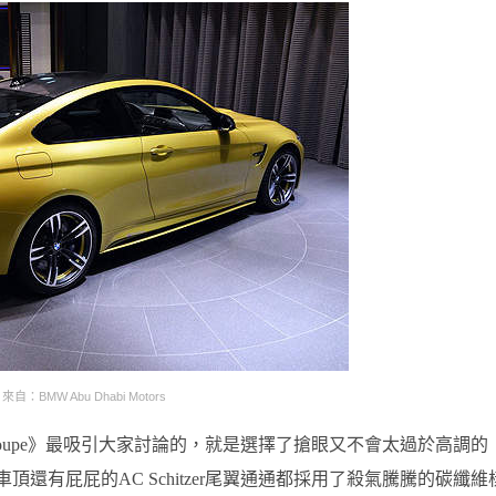
來自：BMW Abu Dhabi Motors
Coupe》最吸引大家討論的，就是選擇了搶眼又不會太過於高調的
鏡、車頂還有屁屁的AC Schitzer尾翼通通都採用了殺氣騰騰的碳纖維