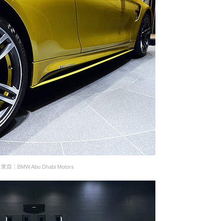
來自：BMW Abu Dhabi Motors