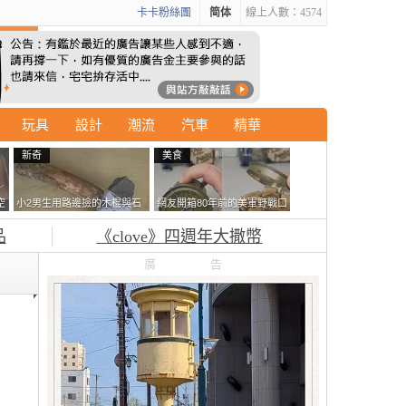
卡卡粉絲團
简体
線上人數：4574
玩具
設計
潮流
汽車
精華
新奇
美食
空
小2男生用路邊撿的木棍與石
網友開箱80年前的美軍野戰口
頭做成了《石斧》馬麻打開書
糧 罐頭本身保存良好，但裡
品
《clove》四週年大撒幣
包嚇一跳怎麼會有這種東
面的味道...
西！？
廣告