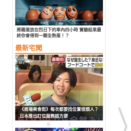
將雞蛋放在烈日下的車內四小時 實驗結果最
終你會得到一顆全熟蛋！？
最新宅聞
《商場美食街》每次都要找位置很煩人？
日本推出訂位服務超方便
廣告