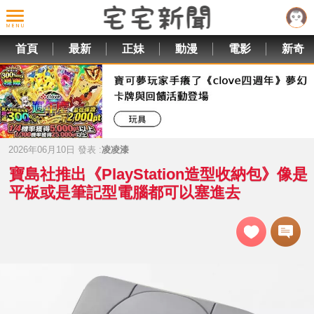
首頁
最新
正妹
動漫
電影
新奇
2026年06月10日 發表 :
凌凌漆
寶島社推出《PlayStation造型收納包》像是
平板或是筆記型電腦都可以塞進去