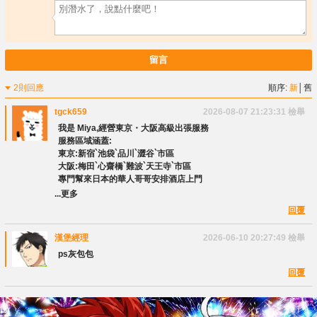
留言
2則回應
順序:
新
│
舊
tgck659
2026-08-07 21:23:31
檢舉
我是 Miya,經營東京・大阪高級出張服務
服務區域涵蓋:
東京:新宿`池袋`品川`澀谷`市區
大阪:梅田`心齋橋`難波`天王寺`市區
專門幫來日本的華人哥哥安排酒店上門
...更多
回覆
漢堡經理
2026-06-10 20:27:49
檢舉
ps灰包包
回覆