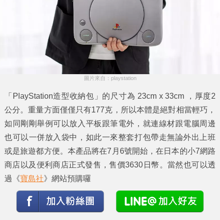
圖片來自：playstation
「PlayStation造型收納包」的尺寸為 23cm x 33cm ，厚度2
公分。重量方面僅僅只有177克，所以本體是絕對相當輕巧，
如同剛剛舉例可以放入平板跟筆電外，就連線材跟電腦周邊
也可以一併放入袋中，如此一來整套打包帶走無論外出上班
或是旅遊都方便。本產品將在7月6號開始，在日本的小7網路
商店以及便利商店正式發售，售價3630日幣。當然也可以透
過《
寶島社
》網站預購囉