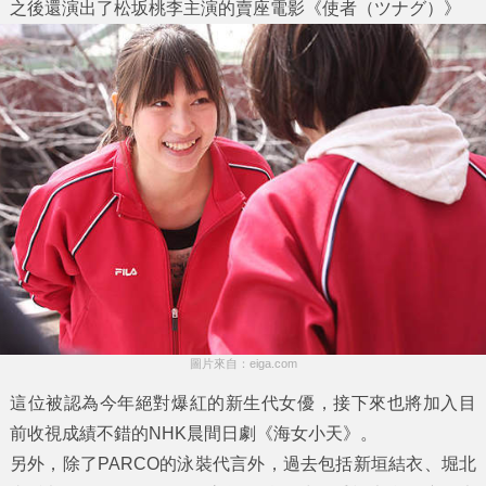
之後還演出了松坂桃李主演的賣座電影
《使者（ツナグ）》
圖片來自：eiga.com
這位被認為今年絕對爆紅的新生代女優，接下來也將加入目
前收視成績不錯的NHK晨間日劇《
海女小天
》。
另外，除了PARCO的泳裝代言外，過去包括
新垣結衣
、
堀北