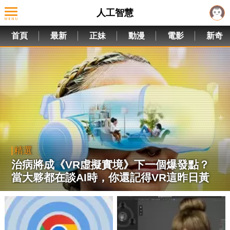
人工智慧
首頁
最新
正妹
動漫
電影
新奇
精選