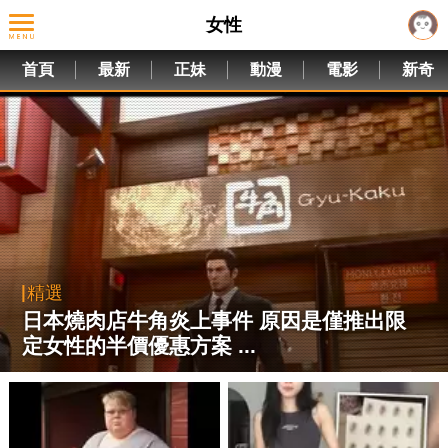
女性
首頁
最新
正妹
動漫
電影
新奇
精選