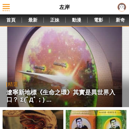
左岸
首頁
最新
正妹
動漫
電影
新奇
精選