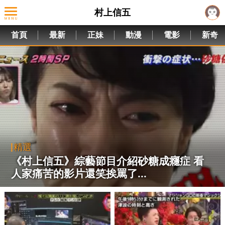
村上信五
首頁
最新
正妹
動漫
電影
新奇
精選