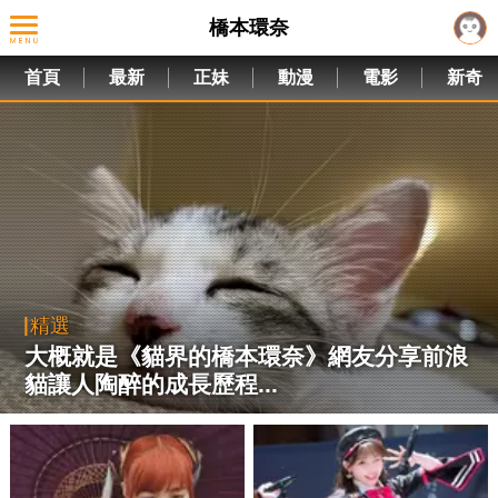
橋本環奈
首頁
最新
正妹
動漫
電影
新奇
精選