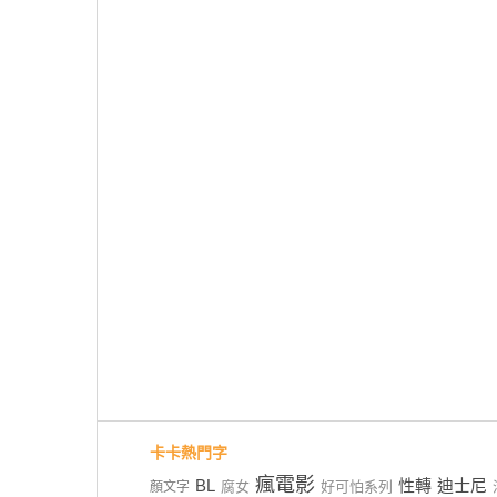
卡卡熱門字
瘋電影
BL
性轉
迪士尼
腐女
好可怕系列
顏文字