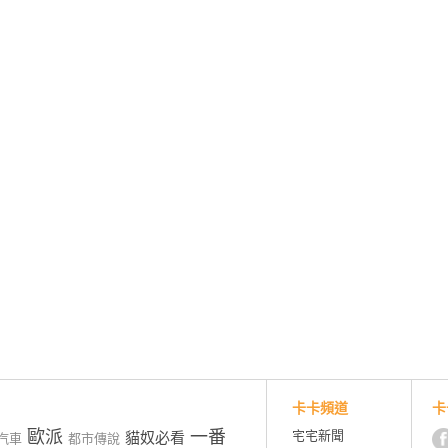
卡卡頻道
卡
歐派
一番
宅宅新聞
貓奴必看
汽車
都市傳說