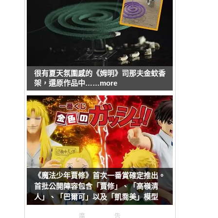
很有夏天氛圍感的《姆明》司那夫金蚊香
架，還原作品中……more
《魔法少年賈修》首次一番賞確定推出。
首批公開陣容包含「賈修」、「高嶺清
人」、「巴爾可」以及「凱喬美」模型
廣告