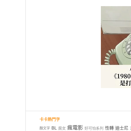
卡卡熱門字
瘋電影
BL
性轉
迪士尼
腐女
好可怕系列
顏文字