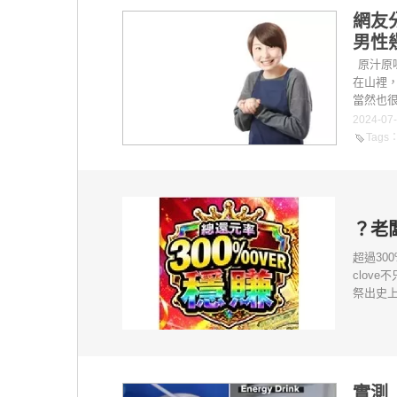
網友
男性
原汁原
在山裡
當然也很
2024-07
Tags
？老
超過30
clov
祭出史上
實測