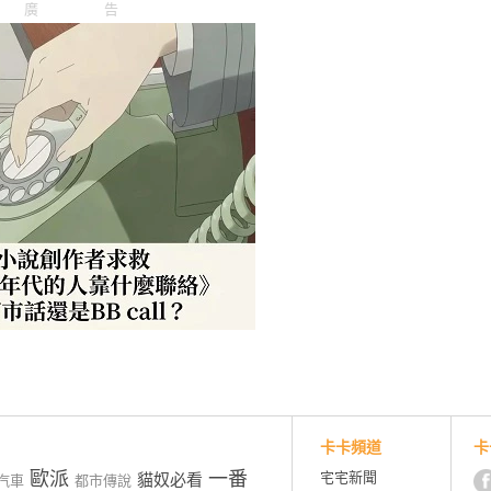
廣告
卡卡頻道
卡
歐派
一番
宅宅新聞
貓奴必看
汽車
都市傳說