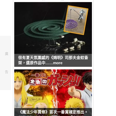
廣
很有夏天氛圍感的《姆明》司那夫金蚊香
架，還原作品中……more
告
《魔法少年賈修》首次一番賞確定推出。