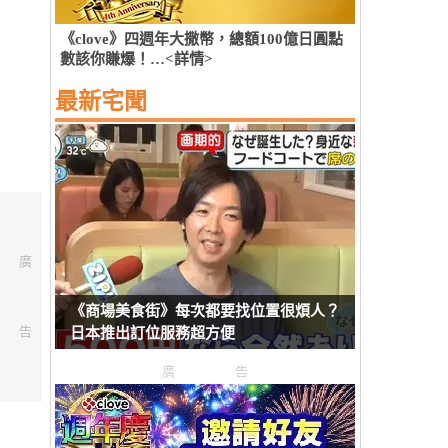
《clove》四週年大撒幣，總額100億日圓點
數該你賺爆！…<詳情>
最新宅聞
廣
《商場美食街》每次都要找位置很煩人？
告
日本推出訂位服務超方便
廣告