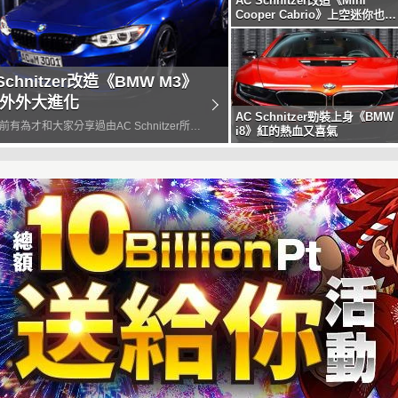
AC Schnitzer改造《Mini
Cooper Cabrio》上空迷你也動
感
Schnitzer改造《BMW M3》
外外大進化
AC Schnitzer勁裝上身《BMW
前有為才和大家分享過由AC Schnitzer所動
i8》紅的熱血又喜氣
上空迷你《Mini Cooper Cabrio》，不知
喜不喜翻呢？這回AC Schnitzer又替
 M3》量身打造了裡裡...