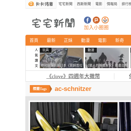
宅宅新聞
西斯新聞
電影
情報局
排行
加入小圈圈
首頁
最新
正妹
動漫
電影
新奇
人
玩具
動漫
氣
讚
韓國鋼彈迷遊日本《買鋼普拉
《獵人的揍敵客家》動畫出現
文
塞不進行李箱》網友們集思廣
的這個剪影是誰？你是不是忘
《clove》四週年大撒幣
益提供解方了……
記還有這號人物了
ac-schnitzer