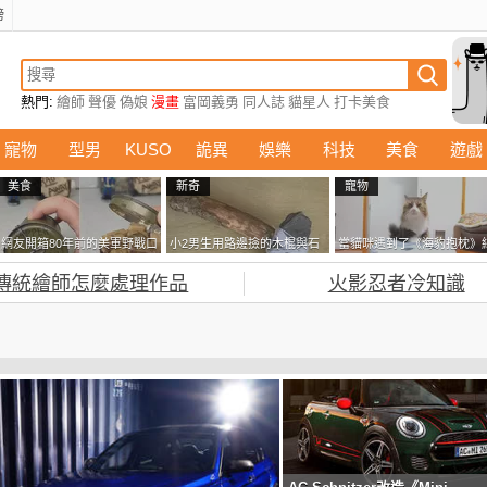
榜
熱門:
繪師
聲優
偽娘
漫畫
富岡義勇
同人誌
貓星人
打卡美食
寵物
型男
KUSO
詭異
娛樂
科技
美食
遊戲
美食
新奇
寵物
網友開箱80年前的美軍野戰口
小2男生用路邊撿的木棍與石
當貓咪遇到了《海豹抱枕》
糧 罐頭本身保存良好，但裡
頭做成了《石斧》馬麻打開書
果玩了10天後，海豹一整個
傳統繪師怎麼處理作品
火影忍者冷知識
面的味道...
包嚇一跳怎麼會有這種東
鐘笑翻網友
西！？