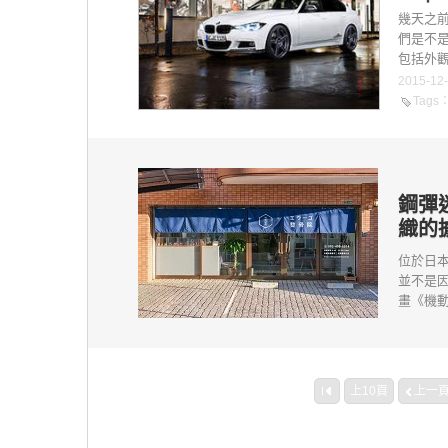
幾天之前
們是不是
包括外觀
2015-12
Tags
鋼彈
織的
位於日
並不是
畫《機動
上10頁
上一