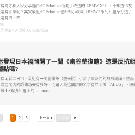
有為才和大家分享過由AC Schnitzer所動手改造的《BMW X6》，不知道卡友
還有印象呢？其實最近AC Schnitze也針對小改款《BMW 3系列》量身打造了
還有汽、柴...
-06
：
汽車
,
BMW
,
改裝
,
AC-Schnitzer
迷發現日本福岡開了一間《幽谷整復館》這是反抗
據點嗎?
本福岡縣二日市，最近有一間整復館（整骨院）引發了網友們的熱烈議論。然而
因為這間店的師傅功夫有多好，而是因為這間店的名字竟然叫做「AEUG」，跟
戰士Z鋼彈》裡面的…..more
頁
1
2
3
下一頁
下10頁