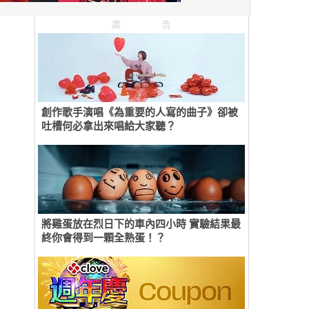
廣告
創作歌手演唱《為重要的人寫的曲子》卻被
吐槽何必拿出來唱給大家聽？
將雞蛋放在烈日下的車內四小時 實驗結果最
終你會得到一顆全熟蛋！？