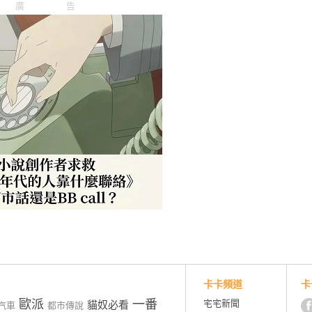
廣告
卡卡頻道
卡
歐派
一番
宅宅新聞
貓奴必看
汽車
都市傳說