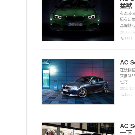
猛獸
有為陸陸
還有印象
基礎精心
2016-03
Tags
AC 
在幾個禮拜
來自M5
也將...
2015-12
Tags
AC 
一下