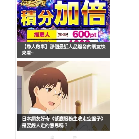
【尋人啟事】那個最近人品爆發的朋友快
來看~
日本網友好奇《餐廳服務生收走空盤子》
是要趕人走的意思嗎？
廣告