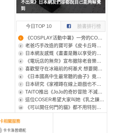
不出來》日本網友們卻都說自己能夠察覺
到
今日TOP 10
臉書排行榜
《COSPLAY活動中暑》一旁的COSER見狀幫忙叫救護車 卻被工作人員嫌棄了
1
老爸巧手改造的寶可夢《皮卡丘時鐘》原本的模樣被女兒嫌棄不可愛，所以特別為其特別製作一番
2
日本網友感慨《畫畫是難以享受的興趣》畫得不好就永遠得不到樂趣了？
3
《電玩店的無奈》宣布撤除老音樂遊戲機台 平常沒人玩這時候卻又高喊不要撤
4
喜歡堅守在冰箱前的柯基犬 想要開冰箱拿個東西還得挪開...然後在放回去XD
5
《日本國高中生最常聽的曲子》竟然是26年前的色情塗鴉 該怎麼解讀這種現象呢？
6
日本研究《家裡蹲在線上遊戲也不會社交》越玩越沒辦法回歸社會？
7
TAITO推出《JoJo的奇妙冒險 不滅鑽石》新周邊「穿心攻擊」將於八月下旬正式推出
8
這位COSER希望大家叫她《乳之鍊金術師》自認調整乳量的努力不輸任何人
9
《可以開任何門的貓》都不用特別開小洞給牠，整個家貓貓進出完全自由
10
卡相關服務
卡卡洛普總舵