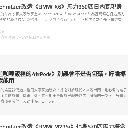
Schnitzer改造《BMW X6》馬力650匹日內瓦現身
前有為才和大家分享過AC Schnitzer 以《BMW M235i》為基礎精心打造馬力
匹的的概念作品《AC Schnitzer ACL2 Concept》，不知道卡友們是不是還有
-29
：
汽車
,
車展
,
BMW
,
改裝
,
日內瓦車展
進咖哩飯裡的AirPods》別誤會不是杏包菇，好險擦
還能用
機的話題我們過去也跟大家聊過幾次，總之對於現代人來說出門一趟必備的電子
最主要的就是手機跟耳機，在不知不覺間就已經快變成了身體的一部份，只是人
意識到我們一天24小時……more
Schnitzer改造《BMW M235i》化身570匹馬力概念