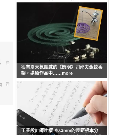
組
廣
很有夏天氛圍感的《姆明》司那夫金蚊香
架，還原作品中……more
告
動
工業設計師吐槽《0.3mm的差距根本分