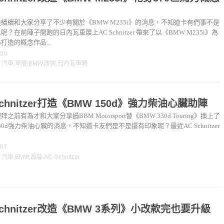
續續和大家分享了不少有關於《BMW M235i》的消息，不知道卡有們事不是
呢？在前陣子開跑的日內瓦車展上AC Schnitzer 帶來了以《BMW M235i》為
打造的概念作品...
-09
：
汽車
,
車展
,
BMW
,
改裝
,
日內瓦車展
Schnitzer打造《BMW 150d》強力柴油心臟助陣
之前有為才和大家分享過BBM Motorsport替《BMW 330d Touring》換上了
50d強力柴油心臟的消息，不知道卡友們是不是還有印象呢？最近AC Schnitzer
-07
：
汽車
,
BMW
,
改裝
,
AC-Schnitzer
Schnitzer改造《BMW 3系列》小改款完也要升級