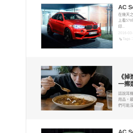
AC 
在幾天之
上看570
印...
2016-03
Tags
《掉
一擦
話說耳
用品，
們可能沒
AC 