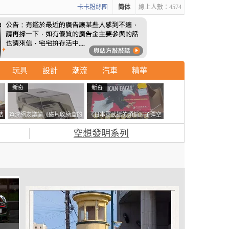
卡卡粉絲團
简体
線上人數：4574
玩具
設計
潮流
汽車
精華
新奇
新奇
結
資深網友議論《磁片收納盒的
《日本軍武迷的煩惱》子彈空
走
鎖有什麼用》想偷的話整盒拿
盒在日本超級貴 美國網友直
空想發明系列
走不就好了嗎？
接一大箱寄給他了