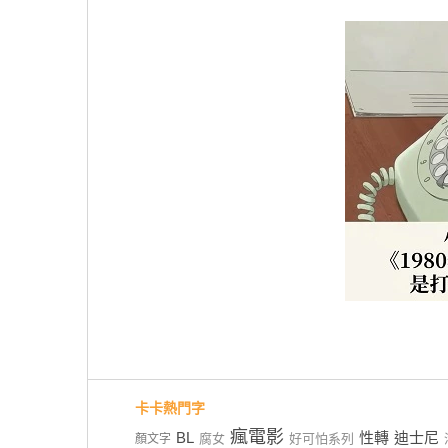
卡卡熱門字
瘋電影
BL
性轉
迪士尼
腐女
好可怕系列
顏文字