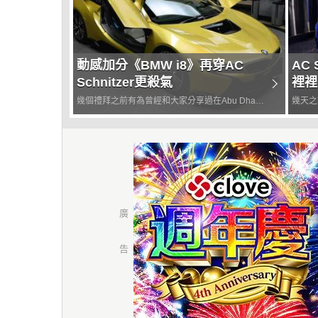
動感加分《BMW i8》再穿AC
AC 
Schnitzer更殺氣
裡裡
幾個禮拜之前有為曾經和大家分享過在Abu Dhabi
幾天之
阿布達比BMW展示中心穿上了高調新衣的《BMW
手改造的
i8》，不知道卡友們是不是還有印象呢？前幾天又
道卡友們
有輛《BMW i8》在阿布達比BMW展示中心穿上了
《BMW
一身...