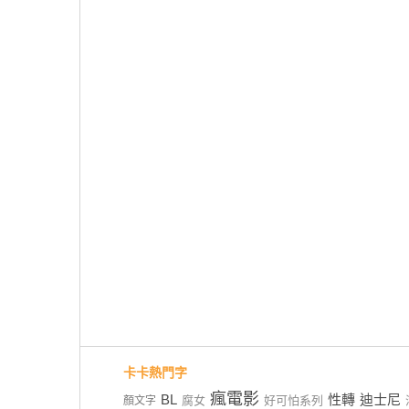
卡卡熱門字
瘋電影
BL
性轉
迪士尼
腐女
好可怕系列
顏文字