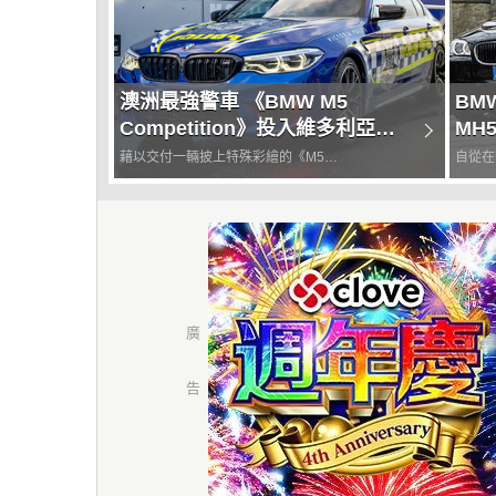
澳洲最強警車 《BMW M5
BM
Competition》投入維多利亞州
MH5
警局服務
藉以交付一輛披上特殊彩繪的《M5
自從在
Competition》車型，澳洲《BMW》再度展現其與
M5也
維多利亞州警局(Victoria Police)之間「強力」的
有沒有
合作關係。 原汁原味的內容在這裡 「自2018...
車呢？最
一代的M