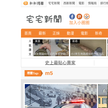
宅宅新聞
西斯新聞
電影
情報局
排行
加入小圈圈
首頁
最新
正妹
動漫
電影
新奇
人
美食
新奇
氣
讚
網友開箱80年前的美軍野戰口
小2男生用路邊撿的木棍與石
文
糧 罐頭本身保存良好，但裡
頭做成了《石斧》馬麻打開書
史上最貼心賣家
面的味道...
包嚇一跳怎麼會有這種東
西！？
m5