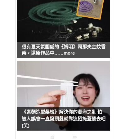
很有夏天氛圍感的《姆明》司那夫金蚊香
架，還原作品中……more
《素麵造型髮梳》解決你的瀏海之亂 怕
被人誤會一直撥頭髮就靠這招掩蓋過去吧
(笑)
廣告