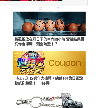
廣告
將雞蛋放在烈日下的車內四小時 實驗結果最
終你會得到一顆全熟蛋！？
《clove》四週年大撒幣，總額100億日圓點
數該你賺爆！…<詳情>