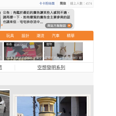
卡卡粉絲團
简体
線上人數：4574
玩具
設計
潮流
汽車
精華
新奇
寵物
的
《日本軍武迷的煩惱》子彈空
當貓咪遇到了《海豹抱枕》結
拿
盒在日本超級貴 美國網友直
果玩了10天後，海豹一整個走
幣
空想發明系列
接一大箱寄給他了
鐘笑翻網友