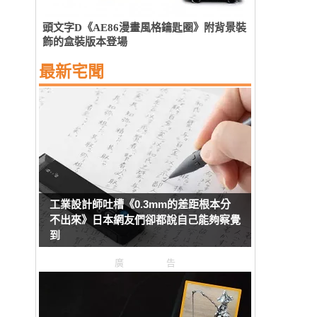
頭文字D《AE86漫畫風格鑰匙圈》附背景裝
飾的盒裝版本登場
最新宅聞
工業設計師吐槽《0.3mm的差距根本分
不出來》日本網友們卻都說自己能夠察覺
到
廣告