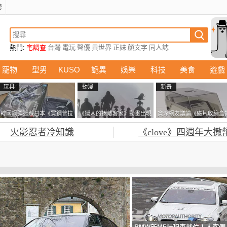
榜
熱門:
宅調查
台灣
電玩
聲優
異世界
正妹
顏文字
同人誌
寵物
型男
KUSO
詭異
娛樂
科技
美食
遊戲
玩具
動漫
新奇
韓國鋼彈迷遊日本《買鋼普拉
《獵人的揍敵客家》動畫出現
資深網友議論《磁片收納盒
塞不進行李箱》網友們集思廣
的這個剪影是誰？你是不是忘
鎖有什麼用》想偷的話整盒
火影忍者冷知識
《clove》四週年大撒
益提供解方了……
記還有這號人物了
走不就好了嗎？