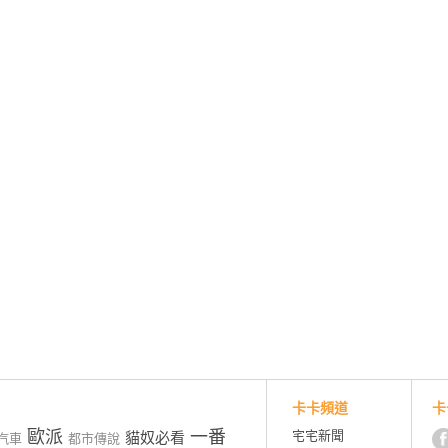
卡卡頻道
卡
歐派
一番
宅宅新聞
貓奴必看
汽車
都市傳說