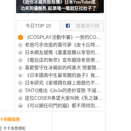
《迷你冰箱夾娃娃機》日本YouTube成
功夾到優酪乳 結果喝一喝就狂拉肚子了
今日TOP 10
臉書排行榜
《COSPLAY活動中暑》一旁的COSER見狀幫忙叫救護車 卻被工作人員嫌棄了
1
老爸巧手改造的寶可夢《皮卡丘時鐘》原本的模樣被女兒嫌棄不可愛，所以特別為其特別製作一番
2
日本網友感慨《畫畫是難以享受的興趣》畫得不好就永遠得不到樂趣了？
3
《電玩店的無奈》宣布撤除老音樂遊戲機台 平常沒人玩這時候卻又高喊不要撤
4
喜歡堅守在冰箱前的柯基犬 想要開冰箱拿個東西還得挪開...然後在放回去XD
5
《日本國高中生最常聽的曲子》竟然是26年前的色情塗鴉 該怎麼解讀這種現象呢？
6
日本研究《家裡蹲在線上遊戲也不會社交》越玩越沒辦法回歸社會？
7
TAITO推出《JoJo的奇妙冒險 不滅鑽石》新周邊「穿心攻擊」將於八月下旬正式推出
8
這位COSER希望大家叫她《乳之鍊金術師》自認調整乳量的努力不輸任何人
9
《可以開任何門的貓》都不用特別開小洞給牠，整個家貓貓進出完全自由
10
卡相關服務
卡卡洛普總舵