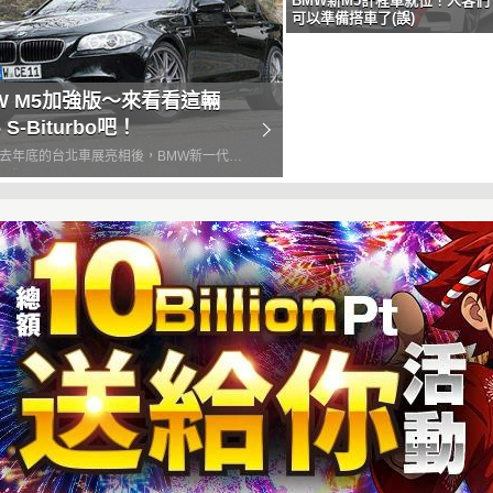
BMW新M5計程車就位！人客們
可以準備搭車了(誤)
W M5加強版～來看看這輛
 S-Biturbo吧！
去年底的台北車展亮相後，BMW新一代的
開始陸陸續續在台灣交車了，不知道卡友們
在路上看過這輛性能不下於超跑的四門轎跑
近國外的改裝廠Manhart Racing就以新
5為...