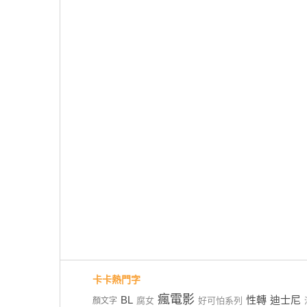
卡卡熱門字
瘋電影
BL
性轉
迪士尼
腐女
好可怕系列
顏文字