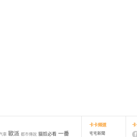
卡卡頻道
卡
歐派
一番
宅宅新聞
貓奴必看
汽車
都市傳說