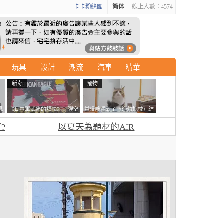
卡卡粉絲團
简体
線上人數：4574
玩具
設計
潮流
汽車
精華
新奇
寵物
現
《日本軍武迷的煩惱》子彈空
當貓咪遇到了《海豹抱枕》結
忘
盒在日本超級貴 美國網友直
果玩了10天後，海豹一整個走
?
以夏天為題材的AIR
接一大箱寄給他了
鐘笑翻網友