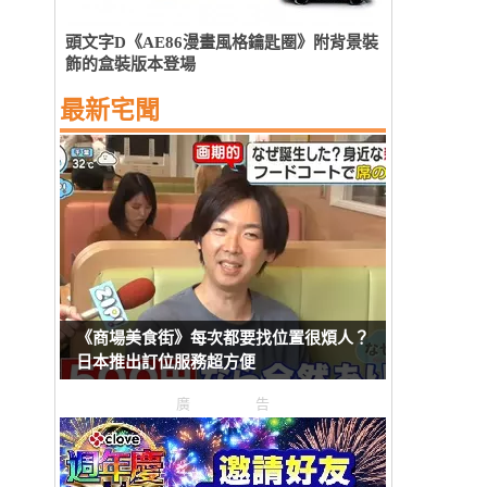
頭文字D《AE86漫畫風格鑰匙圈》附背景裝
飾的盒裝版本登場
最新宅聞
《商場美食街》每次都要找位置很煩人？
日本推出訂位服務超方便
廣告