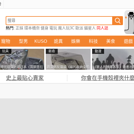
榜
熱門:
正妹
環本橋奈
健身
電玩
魔人玩3C
歐派
貓星人
同人誌
寵物
型男
KUSO
詭異
娛樂
科技
美食
遊戲
玩具
新奇
動漫
韓國鋼彈迷遊日本《買鋼普拉
資深網友議論《磁片收納盒的
《獵人的揍敵客家》動畫出
塞不進行李箱》網友們集思廣
鎖有什麼用》想偷的話整盒拿
的這個剪影是誰？你是不是
史上最貼心賣家
你會在手機殼裡夾什麼
益提供解方了……
走不就好了嗎？
記還有這號人物了