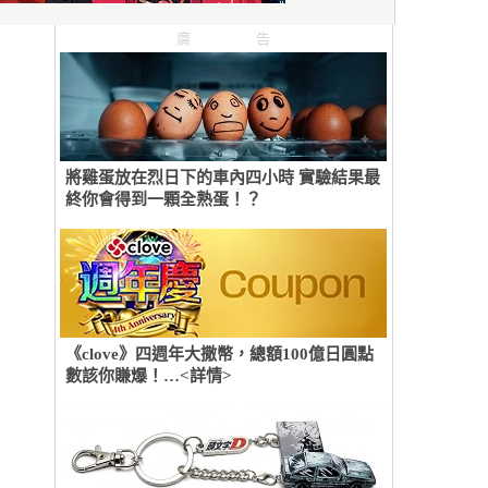
廣告
將雞蛋放在烈日下的車內四小時 實驗結果最
終你會得到一顆全熟蛋！？
《clove》四週年大撒幣，總額100億日圓點
數該你賺爆！…<詳情>