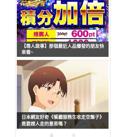
【尋人啟事】那個最近人品爆發的朋友快
來看~
日本網友好奇《餐廳服務生收走空盤子》
是要趕人走的意思嗎？
廣告