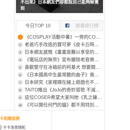
不出來》日本網友們卻都說自己能夠察覺
到
今日TOP 10
臉書排行榜
《COSPLAY活動中暑》一旁的COSER見狀幫忙叫救護車 卻被工作人員嫌棄了
1
老爸巧手改造的寶可夢《皮卡丘時鐘》原本的模樣被女兒嫌棄不可愛，所以特別為其特別製作一番
2
日本網友感慨《畫畫是難以享受的興趣》畫得不好就永遠得不到樂趣了？
3
《電玩店的無奈》宣布撤除老音樂遊戲機台 平常沒人玩這時候卻又高喊不要撤
4
喜歡堅守在冰箱前的柯基犬 想要開冰箱拿個東西還得挪開...然後在放回去XD
5
《日本國高中生最常聽的曲子》竟然是26年前的色情塗鴉 該怎麼解讀這種現象呢？
6
日本研究《家裡蹲在線上遊戲也不會社交》越玩越沒辦法回歸社會？
7
TAITO推出《JoJo的奇妙冒險 不滅鑽石》新周邊「穿心攻擊」將於八月下旬正式推出
8
這位COSER希望大家叫她《乳之鍊金術師》自認調整乳量的努力不輸任何人
9
《可以開任何門的貓》都不用特別開小洞給牠，整個家貓貓進出完全自由
10
卡相關服務
卡卡洛普總舵