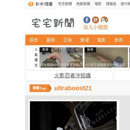
宅宅新聞
西斯新聞
電影
情報局
排行
加入小圈圈
首頁
最新
正妹
動漫
電影
新奇
人
美食
新奇
氣
讚
網友開箱80年前的美軍野戰口
小2男生用路邊撿的木棍與石
文
糧 罐頭本身保存良好，但裡
頭做成了《石斧》馬麻打開書
火影忍者冷知識
面的味道...
包嚇一跳怎麼會有這種東
西！？
ultraboost21