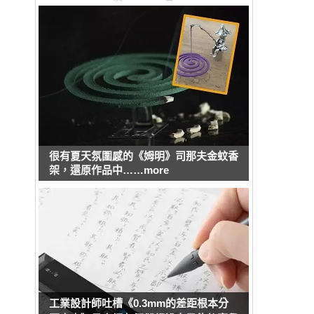
很有夏天氛圍感的《姆明》司那夫金蚊香
架，還原作品中……more
工業設計師吐槽《0.3mm的差距根本分