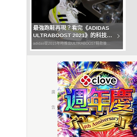
最強跑鞋再現？看完《ADIDAS
ULTRABOOST 2021》的科技配
置 好像又更厲害了！
adidas從2015年時推出ULTRABOOST鞋款後，
正式宣告整個adidas正式跨入Boost的全新中底時
代， 各式鞋款都陸續換上Boost中底，不單單是好
看，實際穿上的腳感，穿過的應該都是給個...