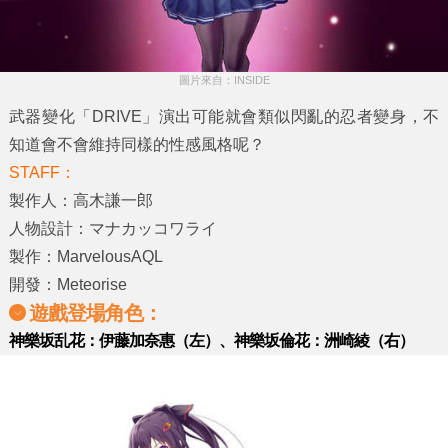
圖片來自：INSIDE
武器變化「DRIVE」演出可能就會類似閃亂的忍者變身，不
知道會不會維持同樣的性感風格呢？
STAFF：
製作人：高木謙一郎
人物設計：マナカッコワライ
製作：MarvelousAQL
開發：Meteorise
遊戲登場角色：
神樂坂乱花：伊藤加奈惠（左）、神樂坂倫花：洲崎綾（右）