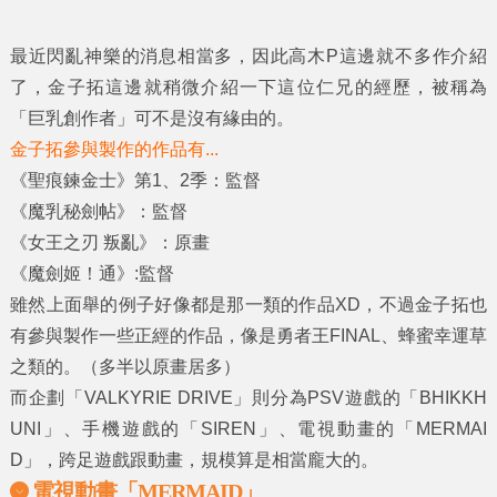
最近閃亂神樂的消息相當多，因此高木P這邊就不多作介紹
了，金子拓這邊就稍微介紹一下這位仁兄的經歷，被稱為
「巨乳創作者」可不是沒有緣由的。
金子拓參與製作的作品有...
《聖痕鍊金士》第1、2季：監督
《魔乳秘劍帖》：監督
《女王之刃 叛亂》：原畫
《魔劍姬！通》:監督
雖然上面舉的例子好像都是那一類的作品XD，不過金子拓也
有參與製作一些正經的作品，像是勇者王FINAL、蜂蜜幸運草
之類的。（多半以原畫居多）
而企劃「VALKYRIE DRIVE」則分為PSV遊戲的「BHIKKH
UNI」、手機遊戲的「SIREN」、電視動畫的「MERMAI
D」，跨足遊戲跟動畫，規模算是相當龐大的。
電視動畫「MERMAID」