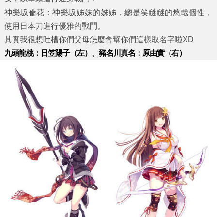
神樂坂倫花：神樂坂姊妹的姊姊，總是笑瞇瞇的悠哉個性，
使用日本刀進行優雅的戰鬥。
其實我很想吐槽你們父母怎麼會幫你們這樣取名字啦XD
九頭龍桃：日笠陽子（左）、豬名川真名：原由實（右）