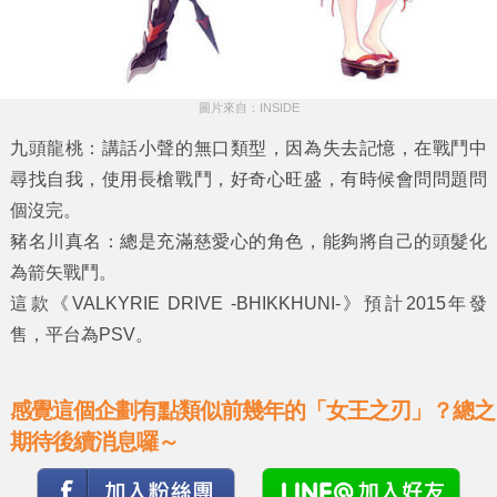
圖片來自：INSIDE
九頭龍桃：講話小聲的無口類型，因為失去記憶，在戰鬥中
尋找自我，使用長槍戰鬥，好奇心旺盛，有時候會問問題問
個沒完。
豬名川真名：總是充滿慈愛心的角色，能夠將自己的頭髮化
為箭矢戰鬥。
這款《VALKYRIE DRIVE -BHIKKHUNI-》預計2015年發
售，平台為PSV。
感覺這個企劃有點類似前幾年的「女王之刃」？總之
期待後續消息囉～