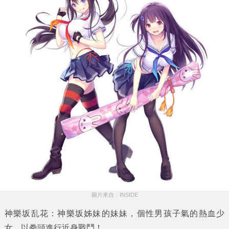
圖片來自：INSIDE
神樂坂乱花：神樂坂姊妹的妹妹，個性男孩子氣的熱血少
女，以拳頭進行近身戰鬥！