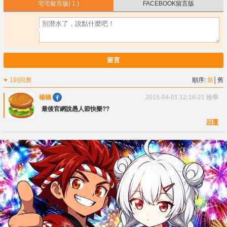
宅宅留言版
( 1 )
FACEBOOK留言版
留言
1則回應
順序:
新
│
舊
楊德
2015-04-01 12:16:21
檢舉
最後官網說愚人節快樂??
回覆