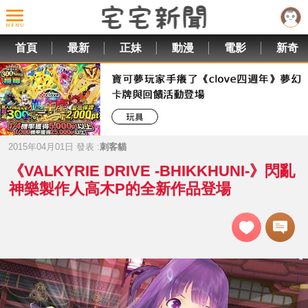
首頁
最新
正妹
動漫
電影
新奇
2015年04月01日 發表 :
刺客貓
《VALKYRIE DRIVE -BHIKKHUNI-》閃亂
神樂製作人高木P的全新作品登場